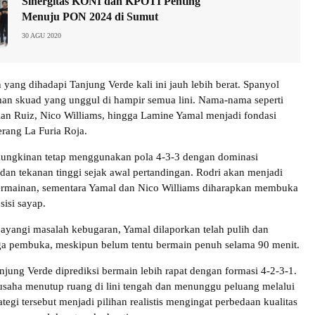
Sinergitas KONI dan KPOTI Penting
Menuju PON 2024 di Sumut
30 AGU 2020
yang dihadapi Tanjung Verde kali ini jauh lebih berat. Spanyol
an skuad yang unggul di hampir semua lini. Nama-nama seperti
bian Ruiz, Nico Williams, hingga Lamine Yamal menjadi fondasi
rang La Furia Roja.
mungkinan tetap menggunakan pola 4-3-3 dengan dominasi
dan tekanan tinggi sejak awal pertandingan. Rodri akan menjadi
permainan, sementara Yamal dan Nico Williams diharapkan membuka
sisi sayap.
ayangi masalah kebugaran, Yamal dilaporkan telah pulih dan
aga pembuka, meskipun belum tentu bermain penuh selama 90 menit.
njung Verde diprediksi bermain lebih rapat dengan formasi 4-2-3-1.
saha menutup ruang di lini tengah dan menunggu peluang melalui
rategi tersebut menjadi pilihan realistis mengingat perbedaan kualitas