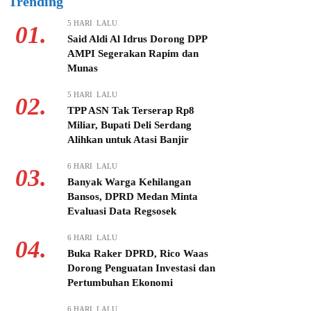
Trending
5 HARI LALU
01.
Said Aldi Al Idrus Dorong DPP
AMPI Segerakan Rapim dan
Munas
5 HARI LALU
02.
TPP ASN Tak Terserap Rp8
Miliar, Bupati Deli Serdang
Alihkan untuk Atasi Banjir
6 HARI LALU
03.
Banyak Warga Kehilangan
Bansos, DPRD Medan Minta
Evaluasi Data Regsosek
6 HARI LALU
04.
Buka Raker DPRD, Rico Waas
Dorong Penguatan Investasi dan
Pertumbuhan Ekonomi
6 HARI LALU