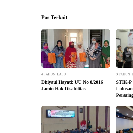
Pos Terkait
4 TAHUN LALU
3 TAHUN 
Dhiyaul Hayati: UU No 8/2016
STIK-P 
Jamin Hak Disabilitas
Lulusan
Persain