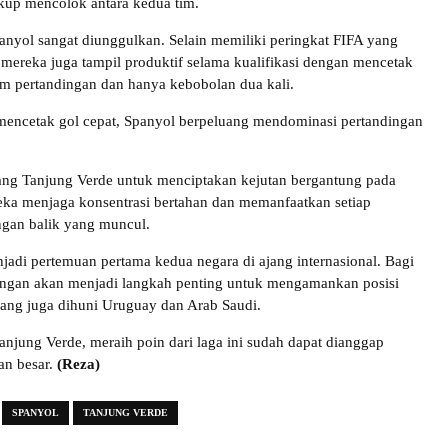
kup mencolok antara kedua tim.
Spanyol sangat diunggulkan. Selain memiliki peringkat FIFA yang
, mereka juga tampil produktif selama kualifikasi dengan mencetak
m pertandingan dan hanya kebobolan dua kali.
encetak gol cepat, Spanyol berpeluang mendominasi pertandingan
ang Tanjung Verde untuk menciptakan kejutan bergantung pada
a menjaga konsentrasi bertahan dan memanfaatkan setiap
ngan balik yang muncul.
njadi pertemuan pertama kedua negara di ajang internasional. Bagi
ngan akan menjadi langkah penting untuk mengamankan posisi
ang juga dihuni Uruguay dan Arab Saudi.
anjung Verde, meraih poin dari laga ini sudah dapat dianggap
an besar.
(Reza)
SPANYOL
TANJUNG VERDE