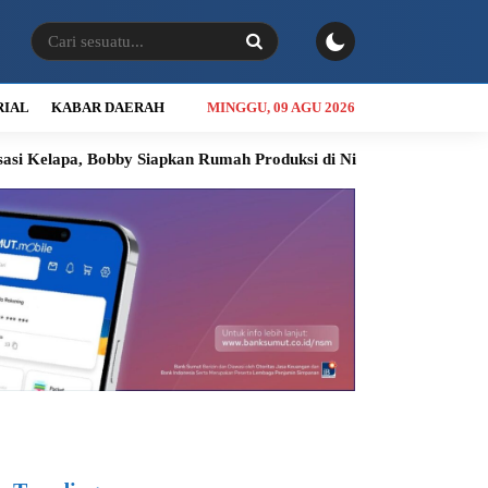
RIAL
KABAR DAERAH
MINGGU, 09 AGU 2026
bby Siapkan Rumah Produksi di Nias Utara
INALUM Siapkan Pr