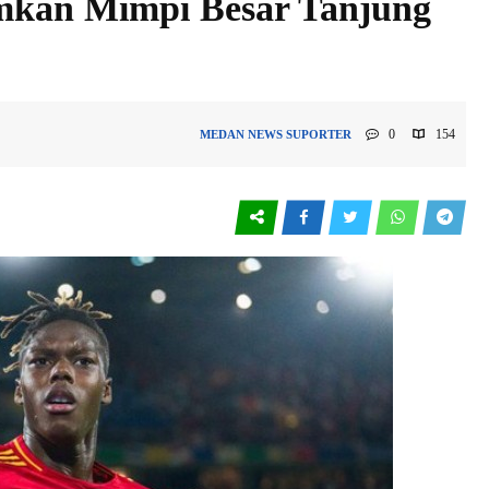
mkan Mimpi Besar Tanjung
0
154
MEDAN
NEWS
SUPORTER