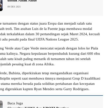
untuk Anak Autis
09 DES 2021
e turnamen dengan status juara Eropa dan menjadi salah satu
raih trofi. Tim asuhan Luis de la Fuente juga membawa modal
tidak terkalahkan dalam 30 pertandingan sejak Maret 2024, kecuali
i adu penalti pada final UEFA Nations League 2025.
jung Verde atau Cape Verde mencatat sejarah dengan lolos ke Piala
ama kalinya. Negara kepulauan berpenduduk kurang dari 600 ribu
salah satu kisah paling menarik di turnamen tahun ini setelah
jumlah pesaing kuat di zona Afrika.
Verde, Bubista, diperkirakan tetap mengandalkan organisasi
isiplin seperti saat membawa timnya menjuarai Grup D kualifikasi
 utama mereka berada pada soliditas pertahanan dan kecepatan
ang digerakkan kapten Ryan Mendes serta Garry Rodrigues.
Baca Juga