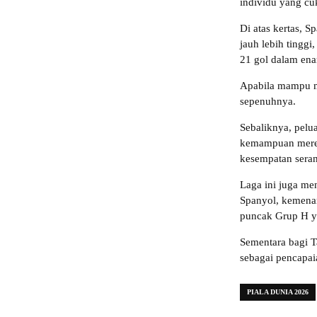
individu yang cu
Di atas kertas, 
jauh lebih tinggi
21 gol dalam ena
Apabila mampu m
sepenuhnya.
Sebaliknya, pelu
kemampuan merek
kesempatan sera
Laga ini juga me
Spanyol, kemena
puncak Grup H y
Sementara bagi T
sebagai pencapai
PIALA DUNIA 2026