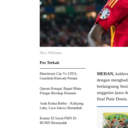
Nico Williams
Pos Terkait
MEDAN,
kaldera
Manchester City Vs UEFA,
Guardiola Khawatir Pemain
dengan menghada
berlangsung Seni
Operasi Ketupat, Bupati Minta
unggulan juara d
Petugas Bersikap Humanis
final Piala Dunia.
Anak Kedua Bobby – Kahiyang
Lahir, Cucu Jokowi Bertambah
Komisi XI Soroti PMN Di
BUMN Bermasalah