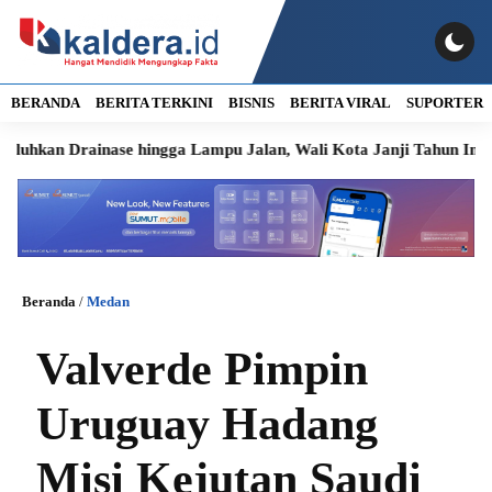
BERANDA
BERITA TERKINI
BISNIS
BERITA VIRAL
SUPORTER
rainase hingga Lampu Jalan, Wali Kota Janji Tahun Ini Diperbai
Beranda
/
Medan
Valverde Pimpin
Uruguay Hadang
Misi Kejutan Saudi