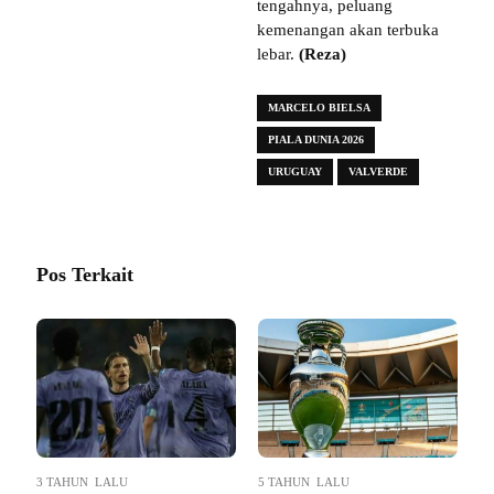
tengahnya, peluang
kemenangan akan terbuka
lebar.
(Reza)
MARCELO BIELSA
PIALA DUNIA 2026
URUGUAY
VALVERDE
Pos Terkait
3 TAHUN LALU
5 TAHUN LALU