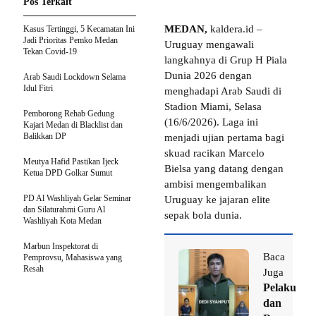
Pos Terkait
MEDAN,
kaldera.id –
Kasus Tertinggi, 5 Kecamatan Ini
Jadi Prioritas Pemko Medan
Uruguay mengawali
Tekan Covid-19
langkahnya di Grup H Piala
Dunia 2026 dengan
Arab Saudi Lockdown Selama
Idul Fitri
menghadapi Arab Saudi di
Stadion Miami, Selasa
Pemborong Rehab Gedung
(16/6/2026). Laga ini
Kajari Medan di Blacklist dan
Balikkan DP
menjadi ujian pertama bagi
skuad racikan Marcelo
Meutya Hafid Pastikan Ijeck
Bielsa yang datang dengan
Ketua DPD Golkar Sumut
ambisi mengembalikan
PD Al Washliyah Gelar Seminar
Uruguay ke jajaran elite
dan Silaturahmi Guru Al
sepak bola dunia.
Washliyah Kota Medan
Marbun Inspektorat di
Baca
Pemprovsu, Mahasiswa yang
Resah
Juga
Pelaku
dan