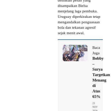
demikian pesan yang
disampaikan Bielsa
menjelang laga pembuka.
Uruguay diperkirakan tetap
mengandalkan penguasaan
bola dan tekanan agresif
sejak menit awal.
Baca
Juga
Bobby
–
Surya
Targetkan
Menang
di
Atas
65%
23
NOV
2024