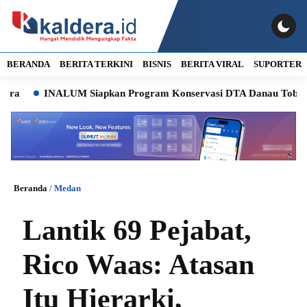
BERANDA
BERITA TERKINI
BISNIS
BERITA VIRAL
SUPORTER
INALUM Siapkan Program Konservasi DTA Danau Toba, Pemprov S
Beranda
/
Medan
Lantik 69 Pejabat,
Rico Waas: Atasan
Itu Hierarki,