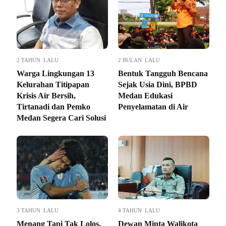
2 TAHUN LALU
2 BULAN LALU
Warga Lingkungan 13
Bentuk Tangguh Bencana
Kelurahan Titipapan
Sejak Usia Dini, BPBD
Krisis Air Bersih,
Medan Edukasi
Tirtanadi dan Pemko
Penyelamatan di Air
Medan Segera Cari Solusi
3 TAHUN LALU
4 TAHUN LALU
Menang Tapi Tak Lolos,
Dewan Minta Walikota