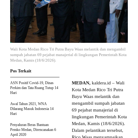
Wali Kota Medan Rico Tri Putra Bayu Waas melantik dan mengambil
sumpah jabatan 69 pejabat manajerial di lingkungan Pemerintah Kota
Medan, Kamis (18/6/2026).
Pos Terkait
MEDAN,
kaldera.id – Wali
ASN Positif Covid-19, Dinas
Perkim dan Tata Ruang Tutup 14
Kota Medan Rico Tri Putra
Hari
Bayu Waas melantik dan
mengambil sumpah jabatan
Awal Tahun 2021, WNA
Dilarang Masuk Indonesia 14
69 pejabat manajerial di
Hari
lingkungan Pemerintah Kota
Medan, Kamis (18/6/2026).
Penyaluran Beras Bantuan
Pemko Medan, Direncanakan 6
Dalam pelantikan tersebut,
April 2020
Rico Waas menyampaikan