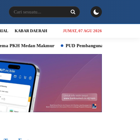
RIAL
KABAR DAERAH
JUMAT, 07 AGU 2026
 Makmur
PUD Pembangunan Terpuruk, DPRD Soroti Kinerja R