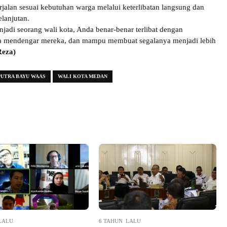
alan sesuai kebutuhan warga melalui keterlibatan langsung dan
elanjutan.
jadi seorang wali kota, Anda benar-benar terlibat dengan
a mendengar mereka, dan mampu membuat segalanya menjadi lebih
Reza)
PUTRA BAYU WAAS
WALI KOTA MEDAN
LALU
6 TAHUN LALU