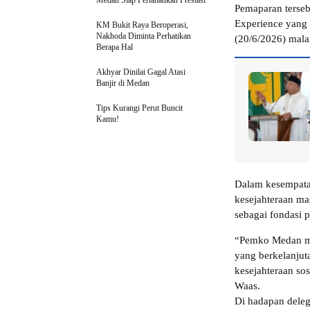
Medan Siap Pertahankan Prestasi
Pemaparan terse
Experience yang
KM Bukit Raya Beroperasi,
Nakhoda Diminta Perhatikan
(20/6/2026) mal
Berapa Hal
Akhyar Dinilai Gagal Atasi
Banjir di Medan
Tips Kurangi Perut Buncit
Kamu!
Dalam kesempata
kesejahteraan ma
sebagai fondasi
“Pemko Medan m
yang berkelanju
kesejahteraan sos
Waas.
Di hadapan dele