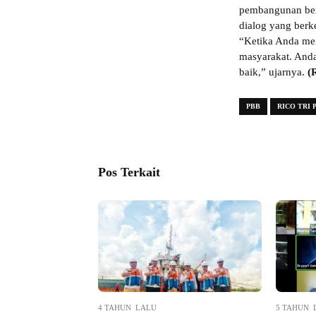
pembangunan berj
dialog yang berk
“Ketika Anda men
masyarakat. And
baik,” ujarnya.
(
PBB
RICO TRI 
Pos Terkait
4 TAHUN LALU
5 TAHUN 