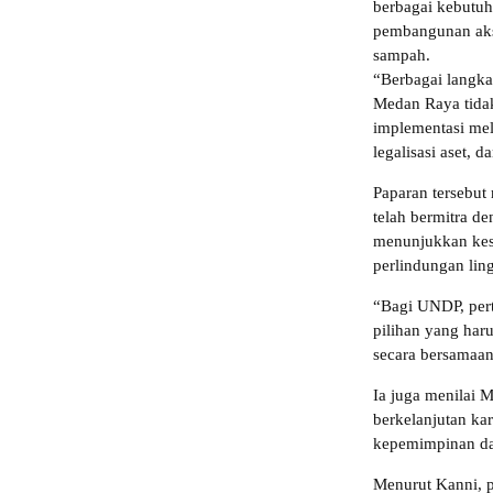
berbagai kebutuh
pembangunan akse
sampah.
“Berbagai langk
Medan Raya tidak
implementasi mel
legalisasi aset, 
Paparan tersebut
telah bermitra d
menunjukkan kes
perlindungan lin
“Bagi UNDP, per
pilihan yang har
secara bersamaan,
Ia juga menilai 
berkelanjutan ka
kepemimpinan da
Menurut Kanni, p