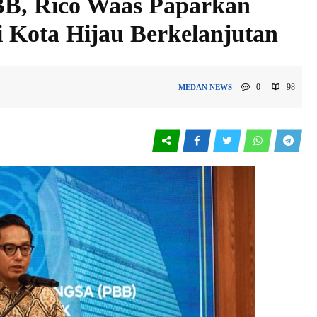
BB, Rico Waas Paparkan
 Kota Hijau Berkelanjutan
0
98
MEDAN
NEWS