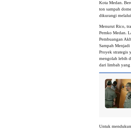
Kota Medan. Ber
ton sampah domest
dikurangi melalu
Menurut Rico, tr
Pemko Medan. La
Pembuangan Akhi
Sampah Menjadi 
Proyek strategis
mengolah lebih da
dari limbah yang
Untuk mendukung