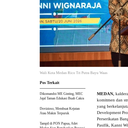
Wali Kota Medan Rico Tri Putra Bayu Waas
Pos Terkait
MEDAN,
kalder
Dikomandoi ME Ginting, MEC
Jajal Taman Edukasi Buah Cakra
komitmen dan st
yang berkelanjut
Dovizioso, Membuat Kejutan
Development Pro
Atau Makin Terpuruk
Perserikatan Ban
Tampil di PON Papua, Atlet
Pasifik, Kanni Wi