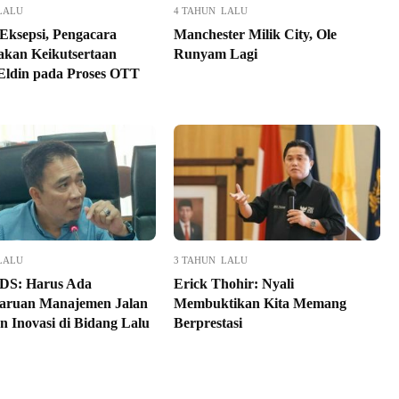
LALU
4 TAHUN LALU
Eksepsi, Pengacara
Manchester Milik City, Ole
akan Keikutsertaan
Runyam Lagi
Eldin pada Proses OTT
LALU
3 TAHUN LALU
DS: Harus Ada
Erick Thohir: Nyali
aruan Manajemen Jalan
Membuktikan Kita Memang
n Inovasi di Bidang Lalu
Berprestasi