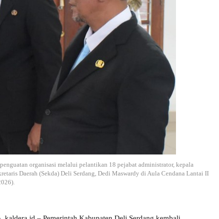
nguatan organisasi melalui pelantikan 18 pejabat administrator, kepala
kretaris Daerah (Sekda) Deli Serdang, Dedi Maswardy di Aula Cendana Lantai II
2026).
,
kaldera.id – Pemerintah Kabupaten Deli Serdang kembali