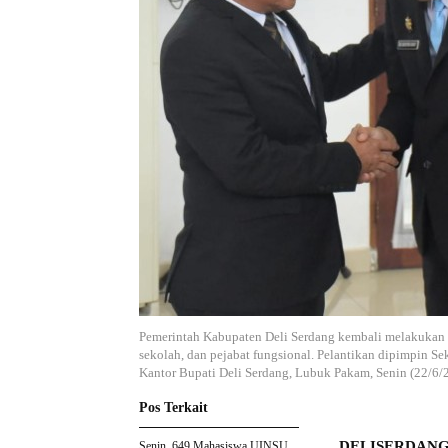
Pemerintah Kabupaten Deli Serdang kembali melakukan pe
sekolah, dan pejabat fungsional. Pelantikan dipimpin Se
Kantor Bupati Deli Serdang, Lubuk Pakam, Senin (22/6/
Pos Terkait
DELISERDANG
Senin, 649 Mahasiswa UINSU