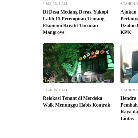
9 BULAN LALU
6 TAHUN 
Di Desa Medang Deras, Yakopi
Ajukan 
Latih 15 Perempuan Tentang
Pertany
Ekonomi Kreatif Turunan
Dzulmi 
Mangrove
KPK
5 TAHUN LALU
2 TAHUN 
Relokasi Tenant di Merdeka
Hendra 
Walk Menunggu Habis Kontrak
Pembah
Raya da
Lintas