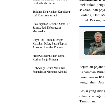
Ikuti Wisuda Daring
melakukan pengua
sekolah, dan peja
Tuduhan Keji Kaitkan Kapoldasu
Serdang, Dedi Ma
soal Konsorsium Judi
Lubuk Pakam, Se
Rico Ingatkan Personel Satpol PP
Saatnya Jadi Kebanggaan
Masyarakat
Biaya Haji Turun di Tengah
Kenaikan Dolar, Bupati Tapsel
Apresiasi Presiden Prabowo
Prabowo Instruksikan Bantu
Korban Banjir Kalteng
Sejumlah pejabat 
Holywings Belum Miliki Izin
Penjualanan Minuman Alkohol
Kecamatan Biru-B
Perencanaan RSU
Pengolahan Data 
Posisi yang ditin
dilantik sebaga
Tambunan.