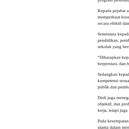
program pembang
Kepada pejabat a
memperkuat koor
secara efektif dan
Sementara kepada
pendidikan, pemb
sekolah yang ber
“Diharapkan kepa
berprestasi, dan 
Sedangkan kepada
kompetensi sesu
publik dan pemba
Dedi juga menega
objektif, dan pro
kerja, tetapi jug
Pada kesempatan 
utama dalam menj