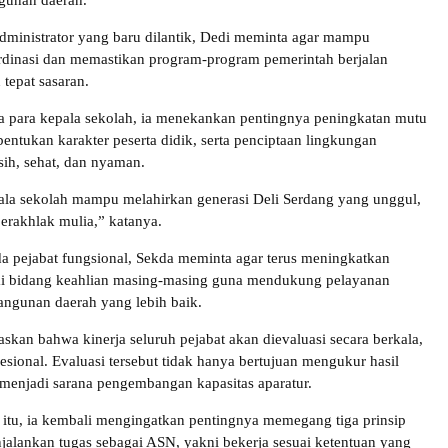
unan daerah.
dministrator yang baru dilantik, Dedi meminta agar mampu
dinasi dan memastikan program-program pemerintah berjalan
 tepat sasaran.
 para kepala sekolah, ia menekankan pentingnya peningkatan mutu
entukan karakter peserta didik, serta penciptaan lingkungan
sih, sehat, dan nyaman.
la sekolah mampu melahirkan generasi Deli Serdang yang unggul,
berakhlak mulia,” katanya.
 pejabat fungsional, Sekda meminta agar terus meningkatkan
ai bidang keahlian masing-masing guna mendukung pelayanan
ngunan daerah yang lebih baik.
skan bahwa kinerja seluruh pejabat akan dievaluasi secara berkala,
fesional. Evaluasi tersebut tidak hanya bertujuan mengukur hasil
a menjadi sarana pengembangan kapasitas aparatur.
itu, ia kembali mengingatkan pentingnya memegang tiga prinsip
alankan tugas sebagai ASN, yakni bekerja sesuai ketentuan yang