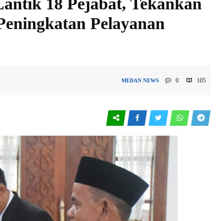
Lantik 18 Pejabat, Tekankan
 Peningkatan Pelayanan
0
105
MEDAN
NEWS