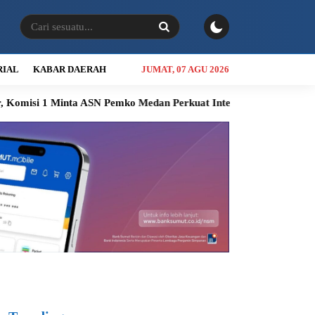
RIAL
KABAR DAERAH
JUMAT, 07 AGU 2026
nta ASN Pemko Medan Perkuat Integritas Pelayanan
Keluhan W