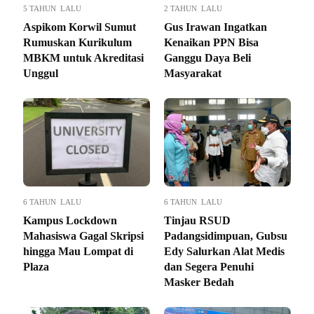
5 TAHUN LALU
2 TAHUN LALU
Aspikom Korwil Sumut
Gus Irawan Ingatkan
Rumuskan Kurikulum
Kenaikan PPN Bisa
MBKM untuk Akreditasi
Ganggu Daya Beli
Unggul
Masyarakat
6 TAHUN LALU
6 TAHUN LALU
Kampus Lockdown
Tinjau RSUD
Mahasiswa Gagal Skripsi
Padangsidimpuan, Gubsu
hingga Mau Lompat di
Edy Salurkan Alat Medis
Plaza
dan Segera Penuhi
Masker Bedah