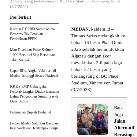
32 besar yang berlangsung di BC Place Stadium, Vancouver, Jumat
(3/7/2026).
Pos Terkait
MEDAN,
kaldera.id –
Komisi E DPRD Sumut Minta
Pemprov Tak Batalkan
Timnas Swiss melangkah ke
Pembukaan PPPK
babak 16 besar Piala Dunia
2026 setelah menundukkan
Mau Dijadikan Pusat Kuliner,
1.000 Personel Siap Bersihkan
Aljazair dengan skor
Jalan Kampar
meyakinkan 2-0 pada laga
babak 32 besar yang
Capai 40%, Angka Vaksinasi di
Medan Tertinggi Secara Nasional
berlangsung di BC Place
Stadium, Vancouver, Jumat
KKKS EMP Gebang dan
(3/7/2026).
Pemkab Langkat Duduk Bsrsama
Bahas Pengeboran Sumur Gas di
Desa Bubun
Baca
Pelemahan Rupiah Berlanjut
Juga
Jalan
Pemko Medan Salurkan Bantuan
Alternatif
bagi Wartawan Terdampak Banjir
Berastagi