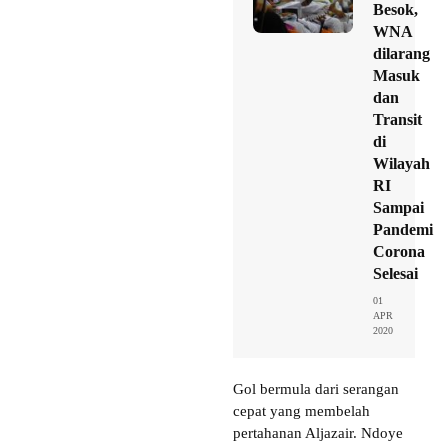
Besok,
WNA
dilarang
Masuk
dan
Transit
di
Wilayah
RI
Sampai
Pandemi
Corona
Selesai
01
APR
2020
Gol bermula dari serangan
cepat yang membelah
pertahanan Aljazair. Ndoye