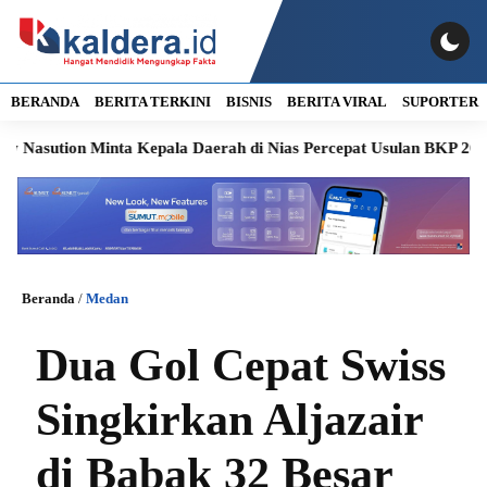
BERANDA
BERITA TERKINI
BISNIS
BERITA VIRAL
SUPORTER
tion Minta Kepala Daerah di Nias Percepat Usulan BKP 2027
S
Beranda
/
Medan
Dua Gol Cepat Swiss
Singkirkan Aljazair
di Babak 32 Besar