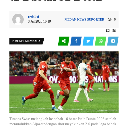
redaksi
0
MEDAN
NEWS
SUPORTER
3 Jul 2026 16:19
56
2 MENIT MEMBACA
Timnas Swiss melangkah ke babak 16 besar Piala Dunia 2026 setelah
menundukkan Aljazair dengan skor meyakinkan 2-0 pada laga babak