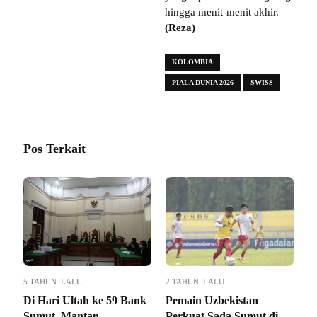
hingga menit-menit akhir.
(Reza)
KOLOMBIA
PIALA DUNIA 2026
SWISS
Pos Terkait
5 TAHUN LALU
2 TAHUN LALU
Di Hari Ultah ke 59 Bank
Pemain Uzbekistan
Sumut, Mantan
Perkuat Sada Sumut di