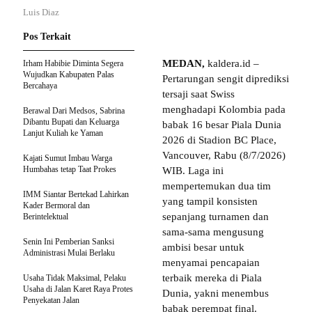
Luis Diaz
Pos Terkait
MEDAN,
kaldera.id –
Irham Habibie Diminta Segera
Wujudkan Kabupaten Palas
Pertarungan sengit diprediksi
Bercahaya
tersaji saat Swiss
menghadapi Kolombia pada
Berawal Dari Medsos, Sabrina
Dibantu Bupati dan Keluarga
babak 16 besar Piala Dunia
Lanjut Kuliah ke Yaman
2026 di Stadion BC Place,
Vancouver, Rabu (8/7/2026)
Kajati Sumut Imbau Warga
Humbahas tetap Taat Prokes
WIB. Laga ini
mempertemukan dua tim
IMM Siantar Bertekad Lahirkan
yang tampil konsisten
Kader Bermoral dan
sepanjang turnamen dan
Berintelektual
sama-sama mengusung
Senin Ini Pemberian Sanksi
ambisi besar untuk
Administrasi Mulai Berlaku
menyamai pencapaian
terbaik mereka di Piala
Usaha Tidak Maksimal, Pelaku
Usaha di Jalan Karet Raya Protes
Dunia, yakni menembus
Penyekatan Jalan
babak perempat final.