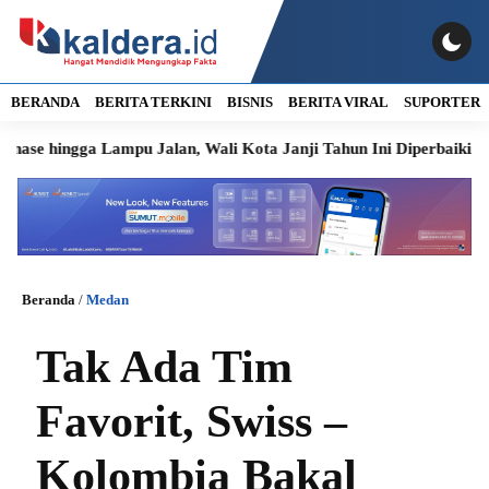
BERANDA
BERITA TERKINI
BISNIS
BERITA VIRAL
SUPORTER
ga Lampu Jalan, Wali Kota Janji Tahun Ini Diperbaiki
Bobby
Beranda
/
Medan
Tak Ada Tim
Favorit, Swiss –
Kolombia Bakal