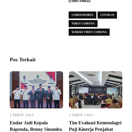
(cnbc/finta)
CORONAVIRUS
COVID-19
VIRUS CORONA
WABAH VIRUS CORONA
Pos Terkait
2 TAHUN LALU
1 TAHUN LALU
Endar Jadi Kepala
Tim Evaluasi Kemendagri
Bapenda, Benny Sinomba
Puji Kinerja Penjabat