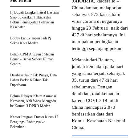
Pos Terkait
JAKARTA
, kaldera.id –
China daratan melaporkan
Pj Bupati Langkat Faisal Hasrimy
sebanyak 573 kasus baru
Siap Sukseskan Pilkada dan
virus corona di negaranya
Fokus Peningkatan Pelayanan
Kesehatan
hingga 29 Februari, naik dari
427 di hari sebelumnya. Ini
Bobby Lantik Topan Jadi Pj
merupakan peningkatan
Sekda Kota Medan
tertinggi sepanjang pekan.
Letkol CPM Anggun : Medan
Benar – Benar Seperti Rumah
Melansir dari Reuters,
Sendiri
jumlah kematian pada hari
yang sama terjadi sebanyak
Database Jukir Tak Punya, Data
35, turun dari 47 di hari
Lahan Parkir 6 Tahun Tak
Diperbarui
sebelumnya. Dengan
demikian, total kematian
Belum Dibayar Klaim Asuransi
karena COVID-19 ini di
Kematian, Ahli Waris Mengadu
ke Komisi 3 DPRD Medan
China mencapai 2.870
berdasarkan data dari
Kantor Imigrasi Dumai Kirim 17
Komisi Kesehatan Nasional
Pengungsi Rohingya ke
Pekanbaru
China.