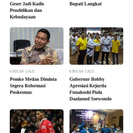
Geser Jadi Kadis
Bupati Langkat
Pendidikan dan
Kebudayaan
4 BULAN LALU
6 BULAN LALU
Pemko Medan Diminta
Gubernur Bobby
Segera Reformasi
Apresiasi Kejurda
Puskesmas
Funakoshi Piala
Danlanud Soewondo