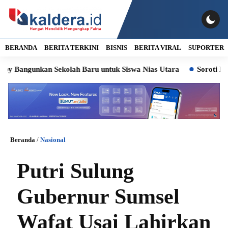
BERANDA
BERITA TERKINI
BISNIS
BERITA VIRAL
SUPORTER
ngunkan Sekolah Baru untuk Siswa Nias Utara
Soroti Kasus Lu
Beranda
/
Nasional
Putri Sulung
Gubernur Sumsel
Wafat Usai Lahirkan