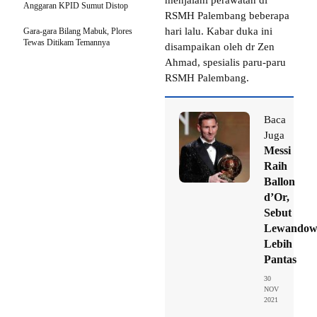
Anggaran KPID Sumut Distop
RSMH Palembang beberapa
hari lalu. Kabar duka ini
Gara-gara Bilang Mabuk, Plores
Tewas Ditikam Temannya
disampaikan oleh dr Zen
Ahmad, spesialis paru-paru
RSMH Palembang.
Baca
Juga
Messi
Raih
Ballon
d’Or,
Sebut
Lewandow
Lebih
Pantas
30
NOV
2021