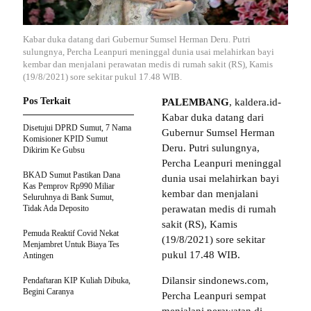
Kabar duka datang dari Gubernur Sumsel Herman Deru. Putri
sulungnya, Percha Leanpuri meninggal dunia usai melahirkan bayi
kembar dan menjalani perawatan medis di rumah sakit (RS), Kamis
(19/8/2021) sore sekitar pukul 17.48 WIB.
Pos Terkait
PALEMBANG
, kaldera.id-
Kabar duka datang dari
Disetujui DPRD Sumut, 7 Nama
Gubernur Sumsel Herman
Komisioner KPID Sumut
Deru. Putri sulungnya,
Dikirim Ke Gubsu
Percha Leanpuri meninggal
BKAD Sumut Pastikan Dana
dunia usai melahirkan bayi
Kas Pemprov Rp990 Miliar
kembar dan menjalani
Seluruhnya di Bank Sumut,
Tidak Ada Deposito
perawatan medis di rumah
sakit (RS), Kamis
Pemuda Reaktif Covid Nekat
(19/8/2021) sore sekitar
Menjambret Untuk Biaya Tes
pukul 17.48 WIB.
Antingen
Dilansir sindonews.com,
Pendaftaran KIP Kuliah Dibuka,
Begini Caranya
Percha Leanpuri sempat
menjalani perawatan di