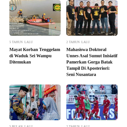
5 TAHUN LALU
2 TAHUN LALU
Mayat Korban Tenggelam
Mahasiswa Doktoral
di Waduk Sei Wampu
Unnes Asal Sumut Inisiatif
Ditemukan
Pamerkan Gorga Batak
Tampil Di Aposteriori:
Seni Nusantara
5 BULAN LALU
2 TAHUN LALU