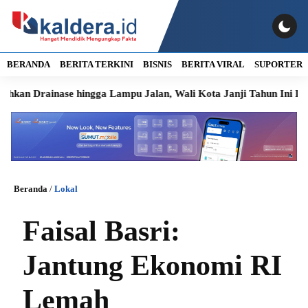
BERANDA
BERITA TERKINI
BISNIS
BERITA VIRAL
SUPORTER
inase hingga Lampu Jalan, Wali Kota Janji Tahun Ini Diperbaiki
Beranda
/
Lokal
Faisal Basri:
Jantung Ekonomi RI
Lemah