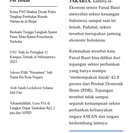
Pos Terkait
JAKARTA
, kaldera.id-
Ekonom senior Faisal Basri
Ketua PWI Madina Desak Polisi
menyebut sektor keuangan
Tangkap Pembakar Rumah
Indonesia sampai saat ini
Wartawan di Binjai
lemah. Padahal, sektor
Baskami Tunggu Langkah Aparat
tersebut merupakan jantung
Putus Mata Rantai Penyebaran
ekonomi Indonesia.
Narkoba
Kelemahan tersebut kata
USU Naik ke Peringkat 12
Kampus Terbaik di Webometrics
Faisal Basri bisa dilihat dari
2023
topangan sektor perbankan
yang hanya mampu
Jokowi Pilih “Nusantara” Jadi
‘memompakan darah’ 42,8
Nama Ibu Kota Negara
persen dari Produk Domestik
Arab Saudi Lockdown Selama
Bruto (PDB). Topangan
Idul Fitri
tersebut tidak sampai
separuh kemampuan sektor
Alhamdullillah, Guru PAI di
Langkat Dapat Tambahan Rp1,5
perbankan kebanyakan
juta dari APBD
negara ASEAN dan negara
berkembang lainnya.