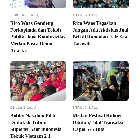
11 BULAN LALU
1 TAHUN LALU
Rico Waas Gandeng
Rico Waas Tegaskan
Forkopimda dan Tokoh
Jangan Ada Aktivitas Jual
Publik, Jaga Kondusivitas
Beli di Ramadan Fair Saat
Medan Pasca Demo
Tarawih
Anarkis
2 BULAN LALU
1 TAHUN LALU
Bobby Nasution Pilih
Medan Festival Kuliner
Duduk di Tribun
Ditutup,Total Transaksi
Suporter Saat Indonesia
Capai 575 Juta
Tekuk Vietnam 2-1