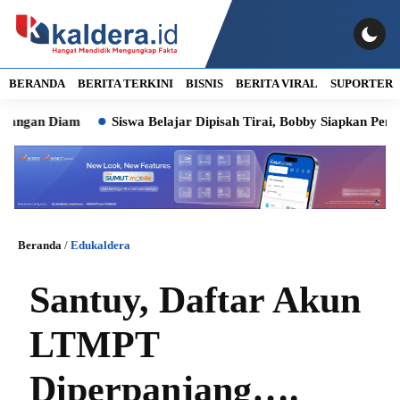
BERANDA
BERITA TERKINI
BISNIS
BERITA VIRAL
SUPORTER
an Diam
Siswa Belajar Dipisah Tirai, Bobby Siapkan Pembang
Beranda
/
Edukaldera
Santuy, Daftar Akun
LTMPT
Diperpanjang….