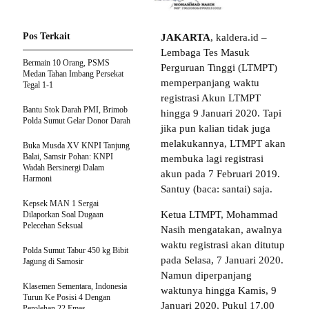
Pos Terkait
JAKARTA
, kaldera.id –
Lembaga Tes Masuk
Bermain 10 Orang, PSMS
Perguruan Tinggi (LTMPT)
Medan Tahan Imbang Persekat
memperpanjang waktu
Tegal 1-1
registrasi Akun LTMPT
Bantu Stok Darah PMI, Brimob
hingga 9 Januari 2020. Tapi
Polda Sumut Gelar Donor Darah
jika pun kalian tidak juga
melakukannya, LTMPT akan
Buka Musda XV KNPI Tanjung
Balai, Samsir Pohan: KNPI
membuka lagi registrasi
Wadah Bersinergi Dalam
akun pada 7 Februari 2019.
Harmoni
Santuy (baca: santai) saja.
Kepsek MAN 1 Sergai
Ketua LTMPT, Mohammad
Dilaporkan Soal Dugaan
Pelecehan Seksual
Nasih mengatakan, awalnya
waktu registrasi akan ditutup
Polda Sumut Tabur 450 kg Bibit
pada Selasa, 7 Januari 2020.
Jagung di Samosir
Namun diperpanjang
Klasemen Sementara, Indonesia
waktunya hingga Kamis, 9
Turun Ke Posisi 4 Dengan
Januari 2020, Pukul 17.00
Perolehan 22 Emas