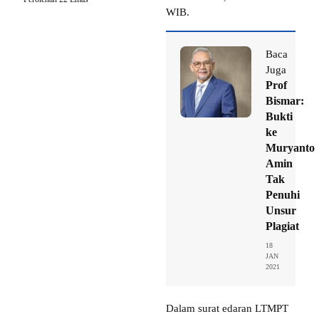
WIB.
Baca
Juga
Prof
Bismar:
Bukti
ke
Muryanto
Amin
Tak
Penuhi
Unsur
Plagiat
18
JAN
2021
Dalam surat edaran LTMPT