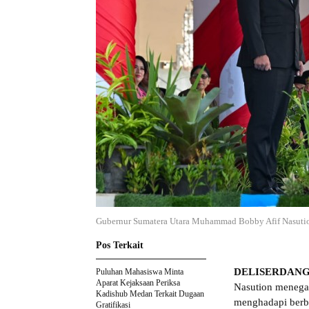
Gubernur Sumatera Utara Muhammad Bobby Afif Nasuti
Pos Terkait
DELISERDANG
Puluhan Mahasiswa Minta
Aparat Kejaksaan Periksa
Nasution menega
Kadishub Medan Terkait Dugaan
menghadapi berba
Gratifikasi