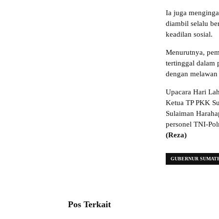
Ia juga menginga
diambil selalu b
keadilan sosial.
Menurutnya, pem
tertinggal dalam
dengan melawan b
Upacara Hari Lahi
Ketua TP PKK Sum
Sulaiman Harahap
personel TNI-Polr
(Reza)
GUBERNUR SUMAT
Pos Terkait