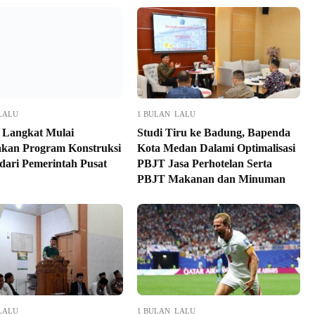
LALU
1 BULAN LALU
Langkat Mulai
Studi Tiru ke Badung, Bapenda
kan Program Konstruksi
Kota Medan Dalami Optimalisasi
ari Pemerintah Pusat
PBJT Jasa Perhotelan Serta
PBJT Makanan dan Minuman
LALU
1 BULAN LALU