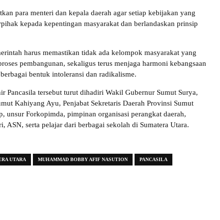
tkan para menteri dan kepala daerah agar setiap kebijakan yang
erpihak kepada kepentingan masyarakat dan berlandaskan prinsip
erintah harus memastikan tidak ada kelompok masyarakat yang
 proses pembangunan, sekaligus terus menjaga harmoni kebangsaan
erbagai bentuk intoleransi dan radikalisme.
r Pancasila tersebut turut dihadiri Wakil Gubernur Sumut Surya,
ut Kahiyang Ayu, Penjabat Sekretaris Daerah Provinsi Sumut
, unsur Forkopimda, pimpinan organisasi perangkat daerah,
i, ASN, serta pelajar dari berbagai sekolah di Sumatera Utara.
ERA UTARA
MUHAMMAD BOBBY AFIF NASUTION
PANCASILA