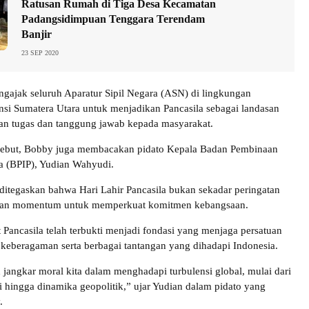
Ratusan Rumah di Tiga Desa Kecamatan
Padangsidimpuan Tenggara Terendam
Banjir
23 SEP 2020
engajak seluruh Aparatur Sipil Negara (ASN) di lingkungan
nsi Sumatera Utara untuk menjadikan Pancasila sebagai landasan
an tugas dan tanggung jawab kepada masyarakat.
rsebut, Bobby juga membacakan pidato Kepala Badan Pembinaan
la (BPIP), Yudian Wahyudi.
 ditegaskan bahwa Hari Lahir Pancasila bukan sekadar peringatan
kan momentum untuk memperkuat komitmen kebangsaan.
Pancasila telah terbukti menjadi fondasi yang menjaga persatuan
 keberagaman serta berbagai tantangan yang dihadapi Indonesia.
 jangkar moral kita dalam menghadapi turbulensi global, mulai dari
gi hingga dinamika geopolitik,” ujar Yudian dalam pidato yang
.