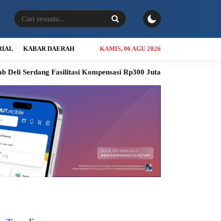
RIAL
KABAR DAERAH
KAMIS, 06 AGU 2026
asilitasi Kompensasi Rp300 Juta
RSUD Thomsen Diproyeksikan 