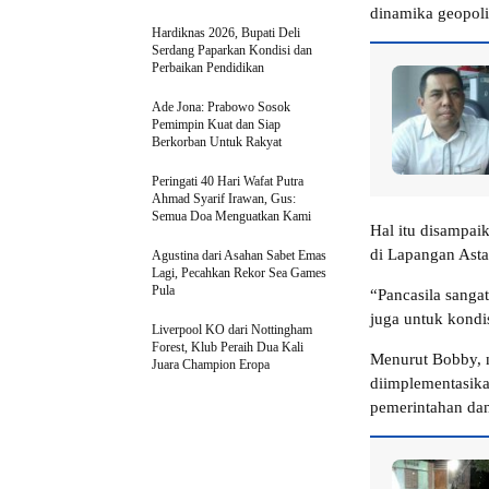
dinamika geopoli
Hardiknas 2026, Bupati Deli
Serdang Paparkan Kondisi dan
Perbaikan Pendidikan
Ade Jona: Prabowo Sosok
Pemimpin Kuat dan Siap
Berkorban Untuk Rakyat
Peringati 40 Hari Wafat Putra
Ahmad Syarif Irawan, Gus:
Semua Doa Menguatkan Kami
Hal itu disampai
di Lapangan Asta
Agustina dari Asahan Sabet Emas
Lagi, Pecahkan Rekor Sea Games
Pula
“Pancasila sanga
juga untuk kondis
Liverpool KO dari Nottingham
Forest, Klub Peraih Dua Kali
Menurut Bobby, n
Juara Champion Eropa
diimplementasika
pemerintahan dan