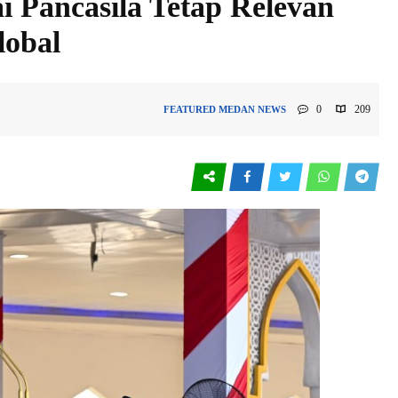
i Pancasila Tetap Relevan
lobal
0
209
FEATURED
MEDAN
NEWS