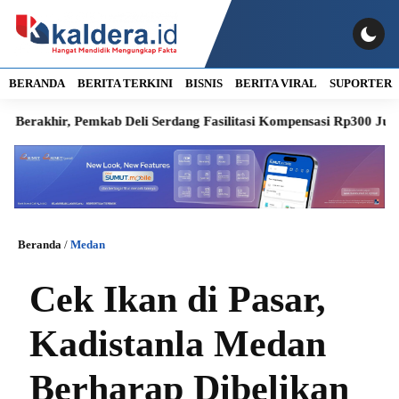
BERANDA
BERITA TERKINI
BISNIS
BERITA VIRAL
SUPORTER
hir, Pemkab Deli Serdang Fasilitasi Kompensasi Rp300 Juta
RS
Beranda
/
Medan
Cek Ikan di Pasar,
Kadistanla Medan
Berharap Dibelikan