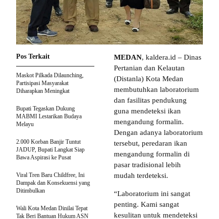
Pos Terkait
MEDAN
, kaldera.id – Dinas
Pertanian dan Kelautan
Maskot Pilkada Dilaunching,
(Distanla) Kota Medan
Partisipasi Masyarakat
membutuhkan laboratorium
Diharapkan Meningkat
dan fasilitas pendukung
Bupati Tegaskan Dukung
guna mendeteksi ikan
MABMI Lestarikan Budaya
mengandung formalin.
Melayu
Dengan adanya laboratorium
2.000 Korban Banjir Tuntut
tersebut, peredaran ikan
JADUP, Bupati Langkat Siap
mengandung formalin di
Bawa Aspirasi ke Pusat
pasar tradisional lebih
Viral Tren Baru Childfree, Ini
mudah terdeteksi.
Dampak dan Konsekuensi yang
Ditimbulkan
“Laboratorium ini sangat
penting. Kami sangat
Wali Kota Medan Dinilai Tepat
kesulitan untuk mendeteksi
Tak Beri Bantuan Hukum ASN