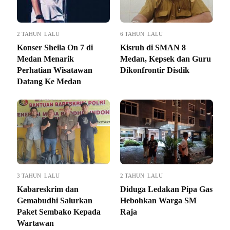
2 TAHUN LALU
6 TAHUN LALU
Konser Sheila On 7 di
Kisruh di SMAN 8
Medan Menarik
Medan, Kepsek dan Guru
Perhatian Wisatawan
Dikonfrontir Disdik
Datang Ke Medan
3 TAHUN LALU
2 TAHUN LALU
Kabareskrim dan
Diduga Ledakan Pipa Gas
Gemabudhi Salurkan
Hebohkan Warga SM
Paket Sembako Kepada
Raja
Wartawan