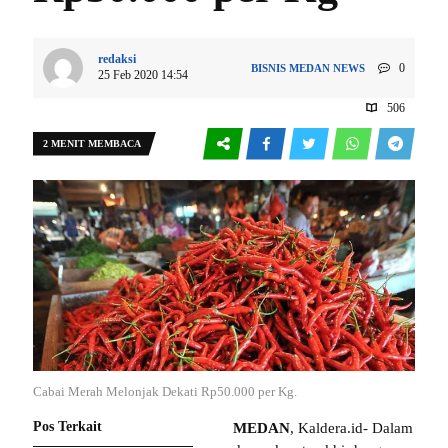
redaksi
0
BISNIS
MEDAN
NEWS
25 Feb 2020 14:54
506
2 MENIT MEMBACA
Cabai Merah Melonjak Dekati Rp50.000 per Kg.
Pos Terkait
MEDAN
, Kaldera.id- Dalam