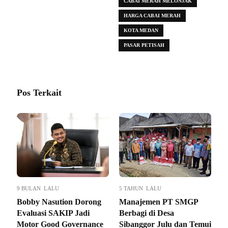
CABAI MERAH MELONJAK
HARGA CABAI MERAH
KOTA MEDAN
PASAR PETISAH
Pos Terkait
9 BULAN LALU
5 TAHUN LALU
Bobby Nasution Dorong
Manajemen PT SMGP
Evaluasi SAKIP Jadi
Berbagi di Desa
Motor Good Governance
Sibanggor Julu dan Temui