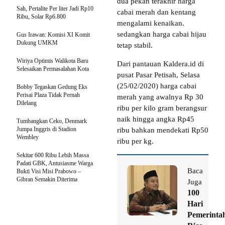
dua pekan terakhir harga
Sah, Pertalite Per liter Jadi Rp10
cabai merah dan kentang
Ribu, Solar Rp6.800
mengalami kenaikan.
sedangkan harga cabai hijau
Gus Irawan: Komisi XI Komit
Dukung UMKM
tetap stabil.
Wiriya Optimis Walikota Baru
Dari pantauan Kaldera.id di
Selesaikan Permasalahan Kota
pusat Pasar Petisah, Selasa
(25/02/2020) harga cabai
Bobby Tegaskan Gedung Eks
Perisai Plaza Tidak Pernah
merah yang awalnya Rp 30
Dilelang
ribu per kilo gram berangsur
naik hingga angka Rp45
Tumbangkan Ceko, Denmark
Jumpa Inggris di Stadion
ribu bahkan mendekati Rp50
Wembley
ribu per kg.
Sekitar 600 Ribu Lebih Massa
Padati GBK, Antusiasme Warga
Baca
Bukti Visi Misi Prabowo –
Gibran Semakin Diterima
Juga
100
Hari
Pemerinta