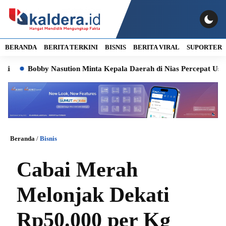
BERANDA
BERITA TERKINI
BISNIS
BERITA VIRAL
SUPORTER
Bobby Nasution Minta Kepala Daerah di Nias Percepat Usulan B
Beranda
/
Bisnis
Cabai Merah
Melonjak Dekati
Rp50.000 per Kg