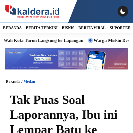
BERANDA
BERITA TERKINI
BISNIS
BERITA VIRAL
SUPORTER
ta Turun Langsung ke Lapangan
Warga Miskin Desil 4 hingg
Beranda
/
Medan
Tak Puas Soal
Laporannya, Ibu ini
Lempar Batu ke