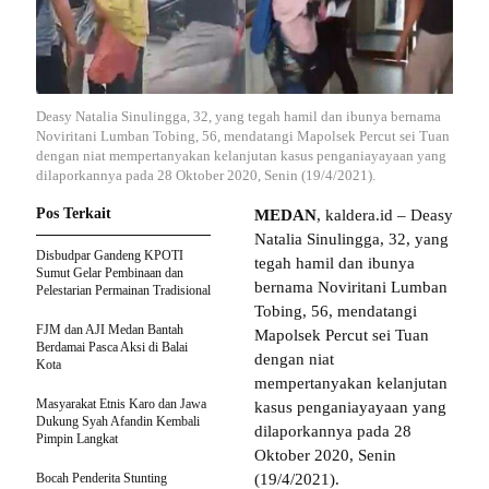
Deasy Natalia Sinulingga, 32, yang tegah hamil dan ibunya bernama
Noviritani Lumban Tobing, 56, mendatangi Mapolsek Percut sei Tuan
dengan niat mempertanyakan kelanjutan kasus penganiayayaan yang
dilaporkannya pada 28 Oktober 2020, Senin (19/4/2021).
Pos Terkait
MEDAN
, kaldera.id – Deasy
Natalia Sinulingga, 32, yang
Disbudpar Gandeng KPOTI
tegah hamil dan ibunya
Sumut Gelar Pembinaan dan
bernama Noviritani Lumban
Pelestarian Permainan Tradisional
Tobing, 56, mendatangi
FJM dan AJI Medan Bantah
Mapolsek Percut sei Tuan
Berdamai Pasca Aksi di Balai
dengan niat
Kota
mempertanyakan kelanjutan
Masyarakat Etnis Karo dan Jawa
kasus penganiayayaan yang
Dukung Syah Afandin Kembali
dilaporkannya pada 28
Pimpin Langkat
Oktober 2020, Senin
Bocah Penderita Stunting
(19/4/2021).