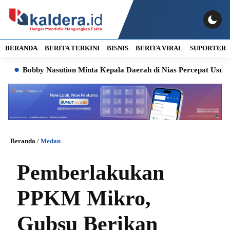
BERANDA
BERITA TERKINI
BISNIS
BERITA VIRAL
SUPORTER
Bobby Nasution Minta Kepala Daerah di Nias Percepat Usulan BKP
Beranda
/
Medan
Pemberlakukan
PPKM Mikro,
Gubsu Berikan