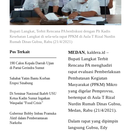
Bupati Langkat, Terbit Rencana PA berdiskusi dengan Plt Kadis
Kesehatan Langkat di sela-sela rapat PPKM di Aula T Rizal Nurdin
Rumah Dinas Gubsu, Rabu (21/4/2021)
Pos Terkait
MEDAN
, kaldera.id –
Bupati Langkat Terbit
190 Calon Kepala Daerah Ujian
Rencana PA menghadiri
di Partai Gerindra Sumut
rapat evaluasi Pemberlakuan
Pembatasan Kegiatan
Sahabat Yatim Bantu Korban
Erupsi Sinabung
Masyarakat (PPKM) Mikro
yang digelar Pemprovsu,
Di Seminar Nasional Ikafeb USU
bertempat di Aula T Rizal
Ketua Kadin Sumut Ingatkan
Waspadai “Food Crisis”
Nurdin Rumah Dinas Gubsu,
Medan, Rabu (21/4/2021).
Gubernur Bobby Imbau Pramuka
Aktif dalam Pemberantasan
Dalam rapat yang dipimpin
Narkoba
langsung Gubsu, Edy