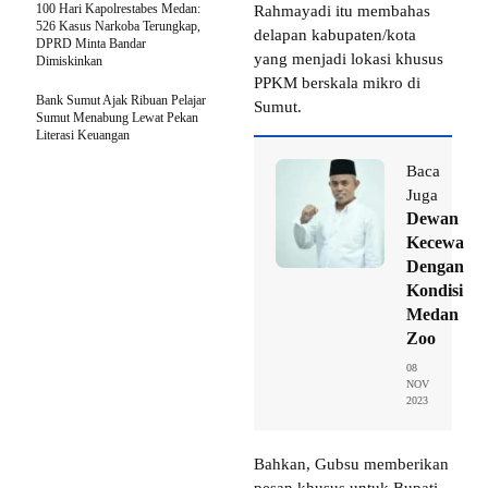
100 Hari Kapolrestabes Medan:
Rahmayadi itu membahas
526 Kasus Narkoba Terungkap,
delapan kabupaten/kota
DPRD Minta Bandar
yang menjadi lokasi khusus
Dimiskinkan
PPKM berskala mikro di
Bank Sumut Ajak Ribuan Pelajar
Sumut.
Sumut Menabung Lewat Pekan
Literasi Keuangan
Baca
Juga
Dewan
Kecewa
Dengan
Kondisi
Medan
Zoo
08
NOV
2023
Bahkan, Gubsu memberikan
pesan khusus untuk Bupati