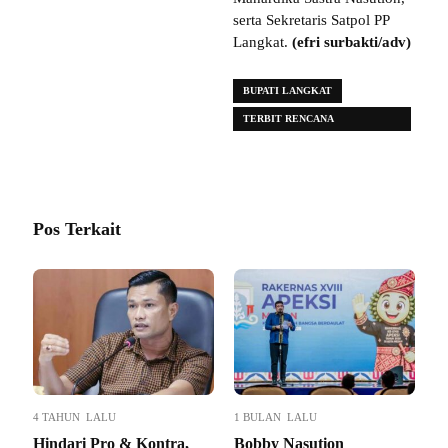
serta Sekretaris Satpol PP
Langkat.
(efri surbakti/adv)
BUPATI LANGKAT
TERBIT RENCANA
PERANGINANGIN
Pos Terkait
4 TAHUN LALU
1 BULAN LALU
Hindari Pro & Kontra,
Bobby Nasution