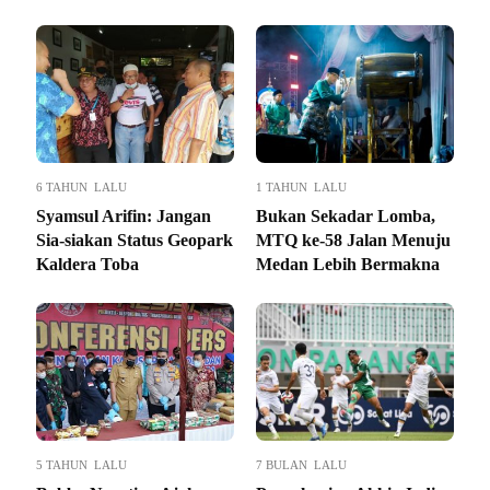
6 TAHUN LALU
1 TAHUN LALU
Syamsul Arifin: Jangan
Bukan Sekadar Lomba,
Sia-siakan Status Geopark
MTQ ke-58 Jalan Menuju
Kaldera Toba
Medan Lebih Bermakna
5 TAHUN LALU
7 BULAN LALU