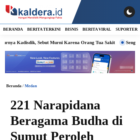
BERANDA
BERITA TERKINI
BISNIS
BERITA VIRAL
SUPORTER
Kadisdik, Sebut Murni Karena Orang Tua Sakit
Sengketa PT I
Beranda
/
Medan
221 Narapidana
Beragama Budha di
Sumut Peroleh