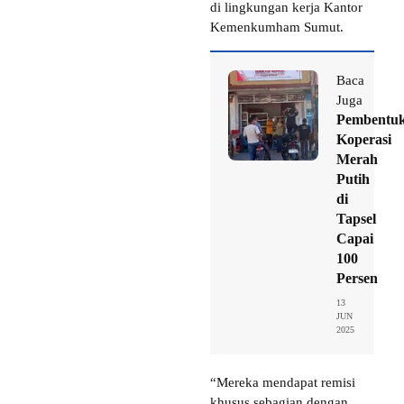
di lingkungan kerja Kantor
Kemenkumham Sumut.
Baca
Juga
Pembentu
Koperasi
Merah
Putih
di
Tapsel
Capai
100
Persen
13
JUN
2025
“Mereka mendapat remisi
khusus sebagian dengan