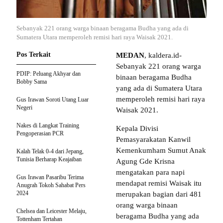
Sebanyak 221 orang warga binaan beragama Budha yang ada di
Sumatera Utara memperoleh remisi hari raya Waisak 2021.
Pos Terkait
MEDAN
, kaldera.id-
Sebanyak 221 orang warga
PDIP: Peluang Akhyar dan
binaan beragama Budha
Bobby Sama
yang ada di Sumatera Utara
memperoleh remisi hari raya
Gus Irawan Soroti Utang Luar
Negeri
Waisak 2021.
Nakes di Langkat Training
Kepala Divisi
Pengoperasian PCR
Pemasyarakatan Kanwil
Kemenkumham Sumut Anak
Kalah Telak 0-4 dari Jepang,
Tunisia Berharap Keajaiban
Agung Gde Krisna
mengatakan para napi
Gus Irawan Pasaribu Terima
mendapat remisi Waisak itu
Anugrah Tokoh Sahabat Pers
2024
merupakan bagian dari 481
orang warga binaan
Chelsea dan Leicester Melaju,
beragama Budha yang ada
Tottenham Tertahan