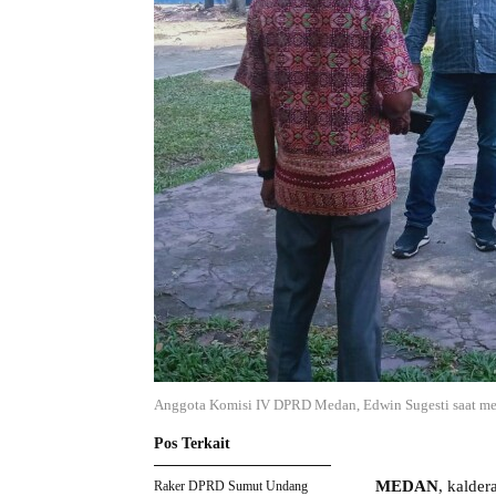
Anggota Komisi IV DPRD Medan, Edwin Sugesti saat men
Pos Terkait
MEDAN
, kalde
Raker DPRD Sumut Undang