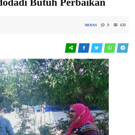
odadi Butuh Perbaikan
0
620
MEDAN