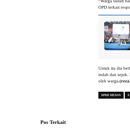
“Warga sudah ban
OPD terkait respo
Untuk itu dia ber
indah dan sejuk. 
oleh warga.
(reza
DPRD MEDAN
E
Pos Terkait