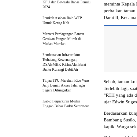
KPU dan Bawaslu Bahas Pemilu
meminta Kepala 
2024
perbaikan taman 
Darat II, Kecama
Pemkab Asahan Raih WTP
Untuk Ketiga Kali
Menteri Perdagangan Pantau
Gerakan Pangan Murah di
Medan Marelan
Pembenahan Infrastruktur
Terhalang Kewenangan,
DSABMBK Kirim Alat Berat
Bantu Kurangi Debit Air
Tinjau TPU Marelan, Rico Waas
Sebab, taman kot
Janji Benahi Akses Jalan agar
Terlebih lagi, s
Segera Difungsikan
“RTH yang ada di
Kabid Perparkiran Medan
ujar Edwin Suges
Enggan Bahas Parkir Semrawut
Berdasarkan kun
Bambang Susilo, 
kapik. Warga sek