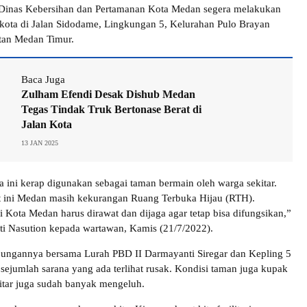
Dinas Kebersihan dan Pertamanan Kota Medan segera melakukan
kota di Jalan Sidodame, Lingkungan 5, Kelurahan Pulo Brayan
tan Medan Timur.
Baca Juga
Zulham Efendi Desak Dishub Medan
Tegas Tindak Truk Bertonase Berat di
Jalan Kota
13 JAN 2025
a ini kerap digunakan sebagai taman bermain oleh warga sekitar.
aat ini Medan masih kekurangan Ruang Terbuka Hijau (RTH).
 Kota Medan harus dirawat dan dijaga agar tetap bisa difungsikan,”
ti Nasution kepada wartawan, Kamis (21/7/2022).
jungannya bersama Lurah PBD II Darmayanti Siregar dan Kepling 5
sejumlah sarana yang ada terlihat rusak. Kondisi taman juga kupak
itar juga sudah banyak mengeluh.