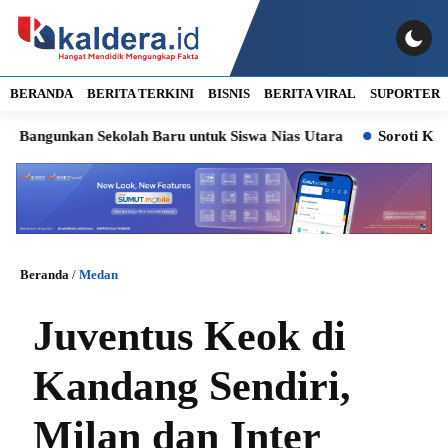
BERANDA
BERITA TERKINI
BISNIS
BERITA VIRAL
SUPORTER
ngunkan Sekolah Baru untuk Siswa Nias Utara
Soroti Kasus Lur
Beranda
/
Medan
Juventus Keok di
Kandang Sendiri,
Milan dan Inter