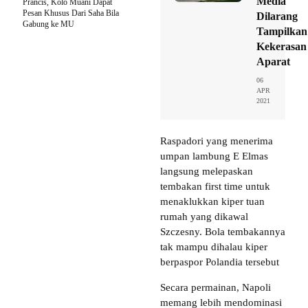
Media
Prancis, Kolo Muani Dapat
Pesan Khusus Dari Saha Bila
Dilarang
Gabung ke MU
Tampilkan
Kekerasan
Aparat
06
APR
2021
Raspadori yang menerima
umpan lambung E Elmas
langsung melepaskan
tembakan first time untuk
menaklukkan kiper tuan
rumah yang dikawal
Szczesny. Bola tembakannya
tak mampu dihalau kiper
berpaspor Polandia tersebut
Secara permainan, Napoli
memang lebih mendominasi