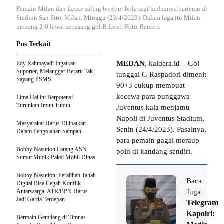
Pemain Milan dan Lecce saling berebut bola saat keduanya bertemu di
Stadion San Siro, Milan, Minggu (23/4/2023). Dalam laga itu Milan
menang 2-0 lewat sepasang gol R Leao. Foto:Reuters
Pos Terkait
MEDAN
, kaldera.id – Gol
Edy Rahmayadi Ingatkan
Suporter, Melanggar Berarti Tak
tunggal G Raspadori dimenit
Sayang PSMS
90+3 cukup membuat
kecewa para punggawa
Lima Hal ini Berpotensi
Turunkan Imun Tubuh
Juventus kala menjamu
Napoli di Juventus Stadium,
Masyarakat Harus Dilibatkan
Senin (24/4/2023). Pasalnya,
Dalam Pengolahan Sampah
para pemain gagal meraup
Bobby Nasution Larang ASN
poin di kandang sendiri.
Sumut Mudik Pakai Mobil Dinas
Bobby Nasution: Peralihan Tanah
Baca
Digital Bisa Cegah Konflik
Antarwarga, ATR/BPN Harus
Juga
Jadi Garda Terdepan
Telegram
Kapolri:
Bermain Gemilang di Timnas