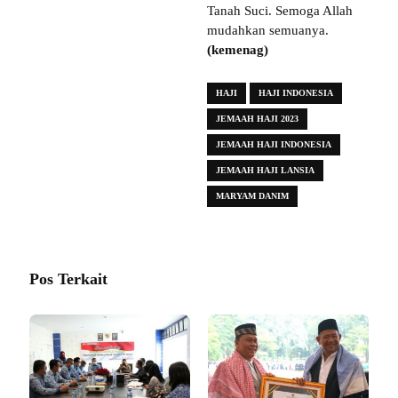
Tanah Suci. Semoga Allah
mudahkan semuanya.
(kemenag)
HAJI
HAJI INDONESIA
JEMAAH HAJI 2023
JEMAAH HAJI INDONESIA
JEMAAH HAJI LANSIA
MARYAM DANIM
Pos Terkait