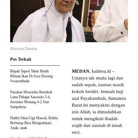
Maryam Damim
Pos Terkait
MEDAN
, kaldera.id –
Bupati Tapsel Tabur Benih
Ribuan Ikan Di Arse Dorong
Usianya tak muda lagi dan
Swasembada
sudah sepuh, namun masih
kokoh berdiri. Jemaah haji
Pasukan Mourinho Bertekuk
Lutut Dihajar Sassuolo 3-4,
asal Payakumbuh, Sumatera
Juventus Menang 4-2 Atas
Barat ini menyakini dengan
Sampdoria
izin Allah, ia dimudahkan
Hadiri Sikat Gigi Massal, Bobby
untuk mengikuti ibadah
Berharap Bisa Mengedukasi
wajib dan sunnah di tanah
Anak- anak
suci.