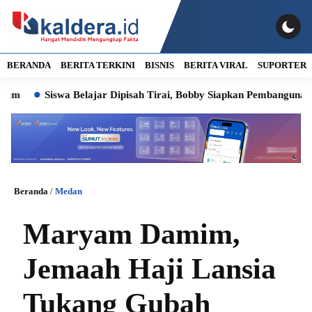
BERANDA
BERITA TERKINI
BISNIS
BERITA VIRAL
SUPORTER
Siswa Belajar Dipisah Tirai, Bobby Siapkan Pembangunan SD Neger
Beranda
/
Medan
Maryam Damim,
Jemaah Haji Lansia
Tukang Gubah