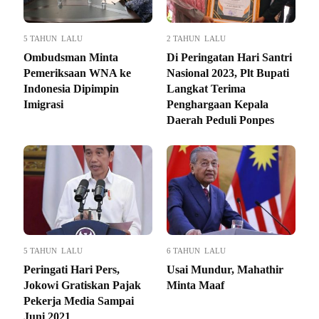
5 TAHUN LALU
2 TAHUN LALU
Ombudsman Minta
Di Peringatan Hari Santri
Pemeriksaan WNA ke
Nasional 2023, Plt Bupati
Indonesia Dipimpin
Langkat Terima
Imigrasi
Penghargaan Kepala
Daerah Peduli Ponpes
5 TAHUN LALU
6 TAHUN LALU
Peringati Hari Pers,
Usai Mundur, Mahathir
Jokowi Gratiskan Pajak
Minta Maaf
Pekerja Media Sampai
Juni 2021