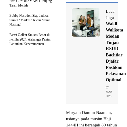
Hari Guru di SMAN 1 Tanjung
Tiram Meriah
Baca
Bobby Nasution Siap Jadikan
Juga
Sumut “Markas” Kicau Mania
Wakil
Nasional
Walikota
Partai Golkar Sukses Besar di
Medan
Pemilu 2024, Airlangga Pantas
Tinjau
Lanjutkan Kepemimpinan
RSUD
Bachtiar
Djafar,
Pastikan
Pelayanan
Optimal
07
MAR
2025
Maryam Damim Naaman,
usianya pada musim Haji
1444H ini beranjak 89 tahun