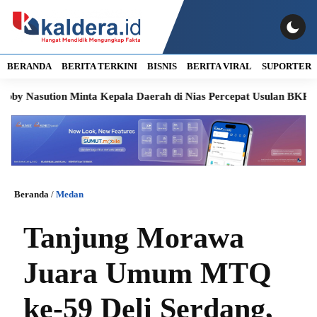
BERANDA
BERITA TERKINI
BISNIS
BERITA VIRAL
SUPORTER
sution Minta Kepala Daerah di Nias Percepat Usulan BKP 2027
Beranda
/
Medan
Tanjung Morawa
Juara Umum MTQ
ke-59 Deli Serdang,