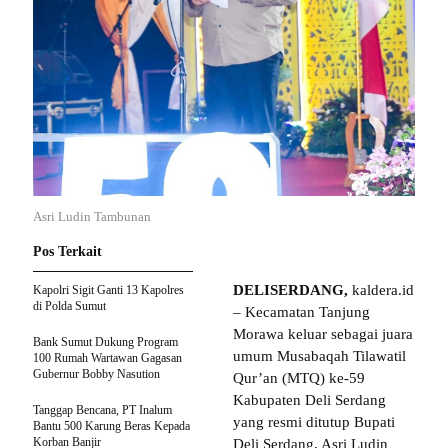
Asri Ludin Tambunan
Pos Terkait
DELISERDANG,
kaldera.id
Kapolri Sigit Ganti 13 Kapolres
di Polda Sumut
– Kecamatan Tanjung
Morawa keluar sebagai juara
Bank Sumut Dukung Program
umum Musabaqah Tilawatil
100 Rumah Wartawan Gagasan
Gubernur Bobby Nasution
Qur’an (MTQ) ke-59
Kabupaten Deli Serdang
Tanggap Bencana, PT Inalum
yang resmi ditutup Bupati
Bantu 500 Karung Beras Kepada
Korban Banjir
Deli Serdang, Asri Ludin