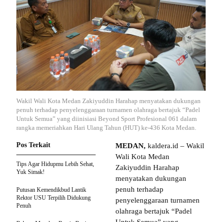
Wakil Wali Kota Medan Zakiyuddin Harahap menyatakan dukungan
penuh terhadap penyelenggaraan turnamen olahraga bertajuk “Padel
Untuk Semua” yang diinisiasi Beyond Sport Profesional 061 dalam
rangka memeriahkan Hari Ulang Tahun (HUT) ke-436 Kota Medan.
Pos Terkait
MEDAN,
kaldera.id – Wakil
Wali Kota Medan
Tips Agar Hidupmu Lebih Sehat,
Zakiyuddin Harahap
Yuk Simak!
menyatakan dukungan
penuh terhadap
Putusan Kemendikbud Lantik
Rektor USU Terpilih Didukung
penyelenggaraan turnamen
Penuh
olahraga bertajuk “Padel
Untuk Semua” yang