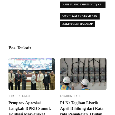
HARI ULANG TAHUN (HUT) KE-
436 KOTA MEDAN
WAKIL WALI KOTA MEDAN
ZAKIYUDDIN HARAHAP
Pos Terkait
1 TAHUN LALU
6 TAHUN LALU
Pemprov Apresiasi
PLN: Tagihan Listrik
Langkah DPRD Sumut,
April Dihitung dari Rata-
Edukasi Masyarakat
rata Pemakaian 3 Bulan