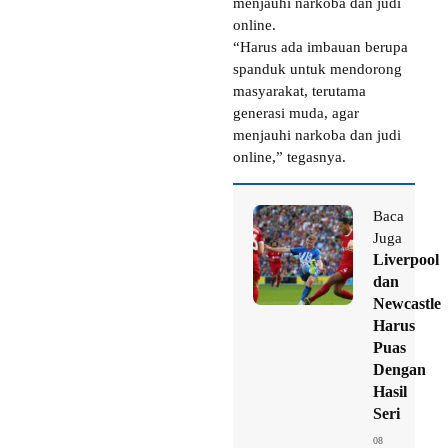
menjauhi narkoba dan judi
online.
“Harus ada imbauan berupa
spanduk untuk mendorong
masyarakat, terutama
generasi muda, agar
menjauhi narkoba dan judi
online,” tegasnya.
Baca
Juga
Liverpool
dan
Newcastle
Harus
Puas
Dengan
Hasil
Seri
08