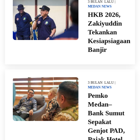
3 BULAN LALU |
MEDAN
NEWS
HKB 2026,
Zakiyuddin
Tekankan
Kesiapsiagaan
Banjir
3 BULAN LALU |
MEDAN
NEWS
Pemko
Medan–
Bank Sumut
Sepakat
Genjot PAD,
Pajak Hotel