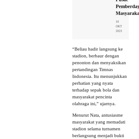
Pemberda
Masyaraka
10
OKT
2023
“Beliau hadir langsung ke
stadion, berbaur dengan
penonton dan menyaksikan
pertandingan Timnas
Indonesia. Itu menunjukkan
perhatian yang nyata
terhadap sepak bola dan
masyarakat pencinta
olahraga ini,” ujarnya.
Menurut Nata, antusiasme
masyarakat yang memadati
stadion selama turnamen
berlangsung menjadi bukti