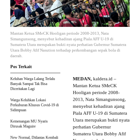
Mantan Ketua SMeCK Hooligan periode 2008-2013, Nata
Simangunsong, menyebut kehadiran ajang Piala AFF U-19 di
Sumatera Utara merupakan bukti nyata perhatian Gubernur Sumatera
Utara Bobby Afif Nasution terhadap perkembangan sepak bola di
daerah.
Pos Terkait
MEDAN,
kaldera.id –
Keluhan Warga Lalang Terlalu
Banyak Sampai Tak Bisa
Mantan Ketua SMeCK
Diceritakan Lagi
Hooligan periode 2008-
2013, Nata Simangunsong,
Warga Keluhkan Lokasi
Perkuburan Khusus Covid-19 di
menyebut kehadiran ajang
Sidimpuan
Piala AFF U-19 di Sumatera
Utara merupakan bukti nyata
Kemenangan MU Nyaris
Dirusak Maguire
perhatian Gubernur
Sumatera Utara Bobby Afif
New Normal, Ditlantas Kembali