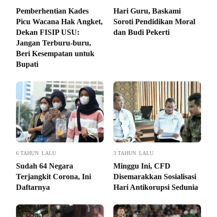
Pemberhentian Kades
Hari Guru, Baskami
Picu Wacana Hak Angket,
Soroti Pendidikan Moral
Dekan FISIP USU:
dan Budi Pekerti
Jangan Terburu-buru,
Beri Kesempatan untuk
Bupati
6 TAHUN LALU
3 TAHUN LALU
Sudah 64 Negara
Minggu Ini, CFD
Terjangkit Corona, Ini
Disemarakkan Sosialisasi
Daftarnya
Hari Antikorupsi Sedunia