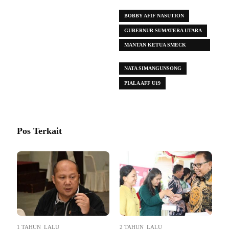
BOBBY AFIF NASUTION
GUBERNUR SUMATERA UTARA
MANTAN KETUA SMECK
HOOLIGAN PERIODE 2008-2013
NATA SIMANGUNSONG
PIALA AFF U19
Pos Terkait
1 TAHUN LALU
2 TAHUN LALU