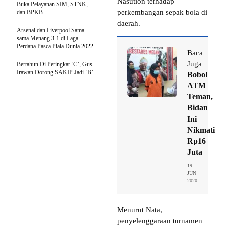
Nasution terhadap
Buka Pelayanan SIM, STNK,
perkembangan sepak bola di
dan BPKB
daerah.
Arsenal dan Liverpool Sama -
sama Menang 3-1 di Laga
Perdana Pasca Piala Dunia 2022
Baca
Juga
Bertahun Di Peringkat ‘C’, Gus
Irawan Dorong SAKIP Jadi ‘B’
Bobol
ATM
Teman,
Bidan
Ini
Nikmati
Rp16
Juta
19
JUN
2020
Menurut Nata,
penyelenggaraan turnamen