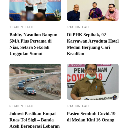
1 TAHUN LALU
6 TAHUN LALU
Bobby Nasution Bangun
Di PHK Sepihak, 92
SMA Plus Pertama di
Karyawan Aryaduta Hotel
Nias, Setara Sekolah
Medan Berjuang Cari
Unggulan Sumut
Keadilan
6 TAHUN LALU
6 TAHUN LALU
Jokowi Pastikan Empat
Pasien Sembuh Covid-19
Ruas Tol Sigli – Banda
di Medan Kini 16 Orang
Aceh Beroperasi Lebaran