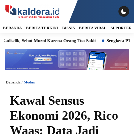
BERANDA
BERITA TERKINI
BISNIS
BERITA VIRAL
SUPORTER
 Sebut Murni Karena Orang Tua Sakit
Sengketa PT Indofarm d
Beranda
/
Medan
Kawal Sensus
Ekonomi 2026, Rico
Waas: Data Jadi