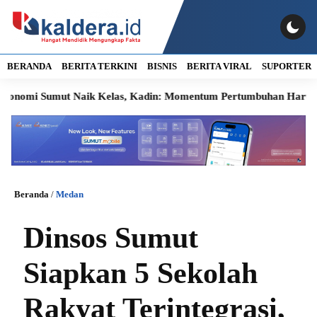
BERANDA
BERITA TERKINI
BISNIS
BERITA VIRAL
SUPORTER
Sumut Naik Kelas, Kadin: Momentum Pertumbuhan Harus Dijaga H
Beranda
/
Medan
Dinsos Sumut
Siapkan 5 Sekolah
Rakyat Terintegrasi,