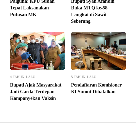
Palguna: KPU Sudah
Bupati Syah Afandin
Tepat Laksanakan
Buka MTQ ke-58
Putusan MK
Langkat di Sawit
Seberang
4 TAHUN LALU
5 TAHUN LALU
Bupati Ajak Masyarakat
Pendaftaran Komisioner
Jadi Garda Terdepan
KI Sumut Dibatalkan
Kampanyekan Vaksin