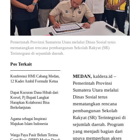
Pemerintah Provinsi Sumatera Utara melalui Dinas Sosial terus
mematangkan rencana pembangunan Sekolah Rakyat (SR)
Terintegrasi di sejumlah daerah.
Pos Terkait
MEDAN,
kaldera.id –
Konferensi HMI Cabang Medan,
12 Kader Ambil Formulir Ketua
Pemerintah Provinsi
Sumatera Utara melalui
Dapat Kucuran Dana Hibah dari
Dinas Sosial terus
Korsel, Pj Bupati Langkat
Harapkan Kolaborasi Bisa
mematangkan rencana
Berkelanjutan
pembangunan Sekolah
Rakyat (SR) Terintegrasi di
Agama sebagai Inspirasi
Majukan Islam Indonesia
sejumlah daerah. Program
yang menjadi bagian dari
Warga Paya Pasir Belum Terima
upaya memperluas akses
Ganti Rugi, DPRD Medan Desak