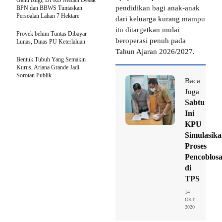
pendidikan bagi anak-anak
BPN dan BBWS Tuntaskan
Persoalan Lahan 7 Hektare
dari keluarga kurang mampu
itu ditargetkan mulai
Proyek belum Tuntas Dibayar
beroperasi penuh pada
Lunas, Dinas PU Keterlaluan
Tahun Ajaran 2026/2027.
Bentuk Tubuh Yang Semakin
Kurus, Ariana Grande Jadi
Sorotan Publik
Baca
Juga
Sabtu
Ini
KPU
Simulasik
Proses
Pencoblos
di
TPS
14
OKT
2020