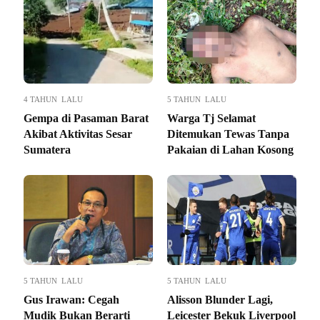
4 TAHUN LALU
5 TAHUN LALU
Gempa di Pasaman Barat
Warga Tj Selamat
Akibat Aktivitas Sesar
Ditemukan Tewas Tanpa
Sumatera
Pakaian di Lahan Kosong
5 TAHUN LALU
5 TAHUN LALU
Gus Irawan: Cegah
Alisson Blunder Lagi,
Mudik Bukan Berarti
Leicester Bekuk Liverpool