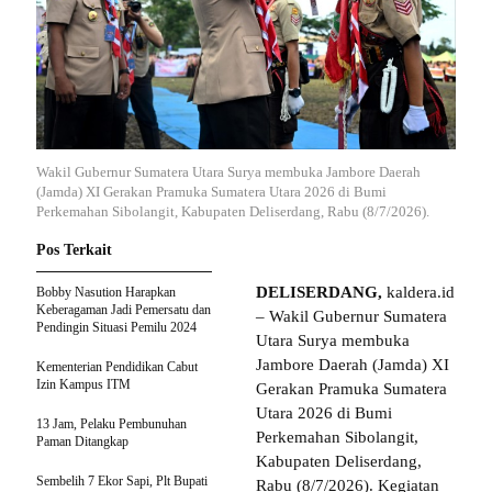
Wakil Gubernur Sumatera Utara Surya membuka Jambore Daerah
(Jamda) XI Gerakan Pramuka Sumatera Utara 2026 di Bumi
Perkemahan Sibolangit, Kabupaten Deliserdang, Rabu (8/7/2026).
Pos Terkait
DELISERDANG,
kaldera.id
Bobby Nasution Harapkan
Keberagaman Jadi Pemersatu dan
– Wakil Gubernur Sumatera
Pendingin Situasi Pemilu 2024
Utara Surya membuka
Jambore Daerah (Jamda) XI
Kementerian Pendidikan Cabut
Izin Kampus ITM
Gerakan Pramuka Sumatera
Utara 2026 di Bumi
13 Jam, Pelaku Pembunuhan
Perkemahan Sibolangit,
Paman Ditangkap
Kabupaten Deliserdang,
Sembelih 7 Ekor Sapi, Plt Bupati
Rabu (8/7/2026). Kegiatan