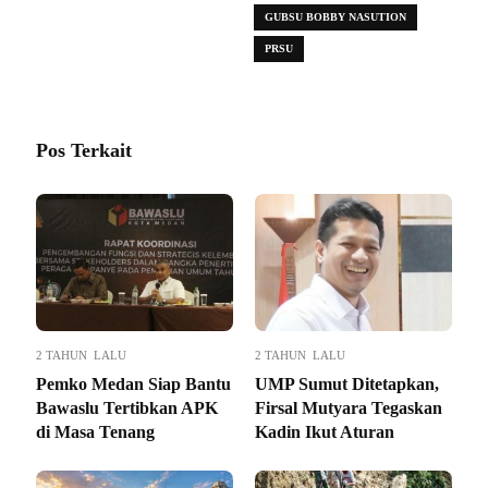
GUBSU BOBBY NASUTION
PRSU
Pos Terkait
2 TAHUN LALU
2 TAHUN LALU
Pemko Medan Siap Bantu
UMP Sumut Ditetapkan,
Bawaslu Tertibkan APK
Firsal Mutyara Tegaskan
di Masa Tenang
Kadin Ikut Aturan