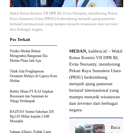
Wakil Ketua Komisi VII DPR RI, Evita Nursanty, mendorong Pekan
Raya Sumatera Utara (PRSU) berkembang menjadi ajang pameran
bertaraf internasional yang mampu menarik wisatawan dan investor
dari berbagai negara.
Pos Terkait
MEDAN,
kaldera.id – Wakil
Pemko Medan Belum
Mengetahui Bangunan Eks
Ketua Komisi VII DPR RI,
Medan Plaza Jadi Apa
Evita Nursanty, mendorong
Pekan Raya Sumatera Utara
Tidak Ada Penghapusan
Ornamen Melayu di Gapura Kota
(PRSU) berkembang
Medan
menjadi ajang pameran
bertaraf internasional yang
Bobby Minta PT KAI Siapkan
Rusunami dan Santunan ke
mampu menarik wisatawan
Warga Terdampak
dan investor dari berbagai
negara.
BAZNAS Sumut Salurkan ZIS
Rp2,93 Miliar kepada 2.648
Mustahik
Baca
Salman Alfarisi: Politik Uang