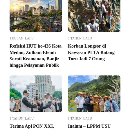
1 BULAN LALU
5 TAHUN LALU
Refleksi HUT ke-436 Kota
Korban Longsor di
Medan, Zulham Efendi
Kawasan PLTA Batang
Soroti Keamanan, Banjir
Toru Jadi 7 Orang
hingga Pelayanan Publik
1 TAHUN LALU
1 TAHUN LALU
Terima Api PON XXI,
Inalum – LPPM USU