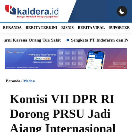
BERANDA
BERITA TERKINI
BISNIS
BERITA VIRAL
SUPORTER
ena Orang Tua Sakit
Sengketa PT Indofarm dan Petani Ikan Be
Beranda
/
Medan
Komisi VII DPR RI
Dorong PRSU Jadi
Ajang Internasional