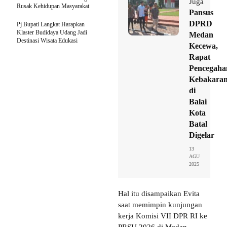
Juga
Rusak Kehidupan Masyarakat
Pansus
DPRD
Pj Bupati Langkat Harapkan
Klaster Budidaya Udang Jadi
Medan
Destinasi Wisata Edukasi
Kecewa,
Rapat
Pencegaha
Kebakara
di
Balai
Kota
Batal
Digelar
13
AGU
2025
Hal itu disampaikan Evita
saat memimpin kunjungan
kerja Komisi VII DPR RI ke