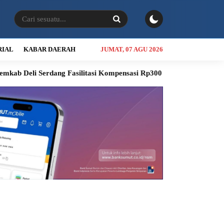
RIAL
KABAR DAERAH
JUMAT, 07 AGU 2026
eli Serdang Fasilitasi Kompensasi Rp300 Juta
RSUD Thomsen Di