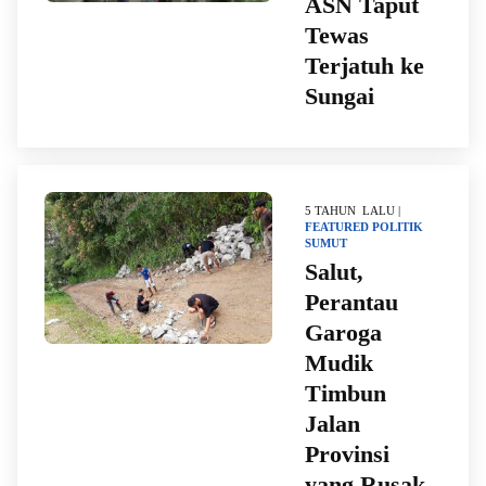
ASN Taput
Tewas
Terjatuh ke
Sungai
5 TAHUN LALU |
FEATURED
POLITIK
SUMUT
Salut,
Perantau
Garoga
Mudik
Timbun
Jalan
Provinsi
yang Rusak