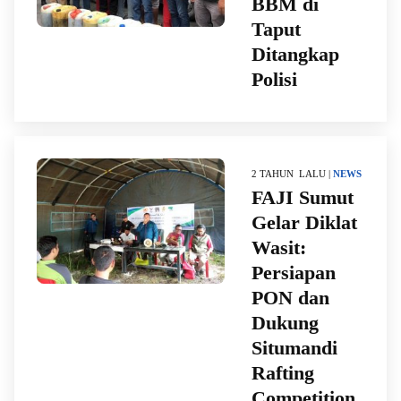
BBM di
Taput
Ditangkap
Polisi
2 TAHUN LALU |
NEWS
FAJI Sumut
Gelar Diklat
Wasit:
Persiapan
PON dan
Dukung
Situmandi
Rafting
Competition