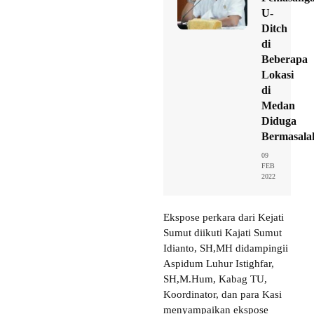
U-
Ditch
di
Beberapa
Lokasi
di
Medan
Diduga
Bermasala
09
FEB
2022
Ekspose perkara dari Kejati
Sumut diikuti Kajati Sumut
Idianto, SH,MH didampingii
Aspidum Luhur Istighfar,
SH,M.Hum, Kabag TU,
Koordinator, dan para Kasi
menyampaikan ekspose