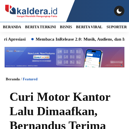
BERANDA
BERITA TERKINI
BISNIS
BERITA VIRAL
SUPORTER
iasi
Membaca InRelease 2.0: Musik, Audiens, dan Ingatan Kot
Beranda
/
Featured
Curi Motor Kantor
Lalu Dimaafkan,
Bernandus Terima