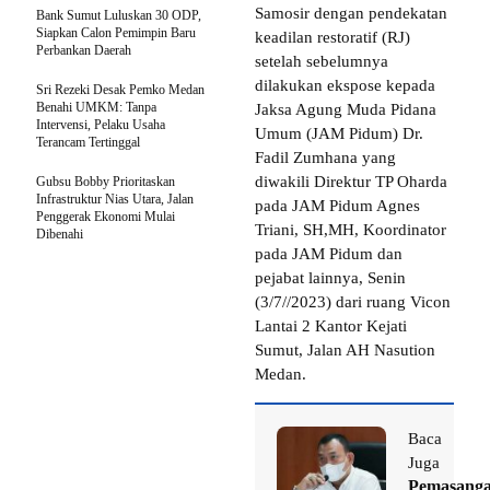
Samosir dengan pendekatan
Bank Sumut Luluskan 30 ODP,
Siapkan Calon Pemimpin Baru
keadilan restoratif (RJ)
Perbankan Daerah
setelah sebelumnya
dilakukan ekspose kepada
Sri Rezeki Desak Pemko Medan
Benahi UMKM: Tanpa
Jaksa Agung Muda Pidana
Intervensi, Pelaku Usaha
Umum (JAM Pidum) Dr.
Terancam Tertinggal
Fadil Zumhana yang
diwakili Direktur TP Oharda
Gubsu Bobby Prioritaskan
Infrastruktur Nias Utara, Jalan
pada JAM Pidum Agnes
Penggerak Ekonomi Mulai
Triani, SH,MH, Koordinator
Dibenahi
pada JAM Pidum dan
pejabat lainnya, Senin
(3/7//2023) dari ruang Vicon
Lantai 2 Kantor Kejati
Sumut, Jalan AH Nasution
Medan.
Baca
Juga
Pemasang