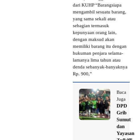
dari KUHP “Barangsiapa
mengambil sesuatu barang,
yang sama sekali atau
sebagian termasuk
kepunyaan orang lain,
dengan maksud akan
memiliki barang itu dengan
hukuman penjara selama-
lamanya lima tahun atau
denda sebanyak-banyaknya
Rp. 900,”
Baca
Juga
DPD
Grib
Sumut
dan
Yayasan