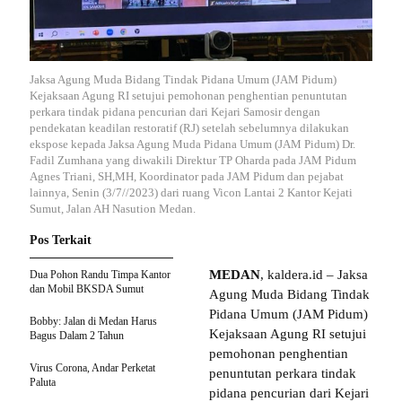
Jaksa Agung Muda Bidang Tindak Pidana Umum (JAM Pidum)
Kejaksaan Agung RI setujui pemohonan penghentian penuntutan
perkara tindak pidana pencurian dari Kejari Samosir dengan
pendekatan keadilan restoratif (RJ) setelah sebelumnya dilakukan
ekspose kepada Jaksa Agung Muda Pidana Umum (JAM Pidum) Dr.
Fadil Zumhana yang diwakili Direktur TP Oharda pada JAM Pidum
Agnes Triani, SH,MH, Koordinator pada JAM Pidum dan pejabat
lainnya, Senin (3/7//2023) dari ruang Vicon Lantai 2 Kantor Kejati
Sumut, Jalan AH Nasution Medan.
Pos Terkait
MEDAN
, kaldera.id – Jaksa
Dua Pohon Randu Timpa Kantor
dan Mobil BKSDA Sumut
Agung Muda Bidang Tindak
Pidana Umum (JAM Pidum)
Bobby: Jalan di Medan Harus
Kejaksaan Agung RI setujui
Bagus Dalam 2 Tahun
pemohonan penghentian
Virus Corona, Andar Perketat
penuntutan perkara tindak
Paluta
pidana pencurian dari Kejari