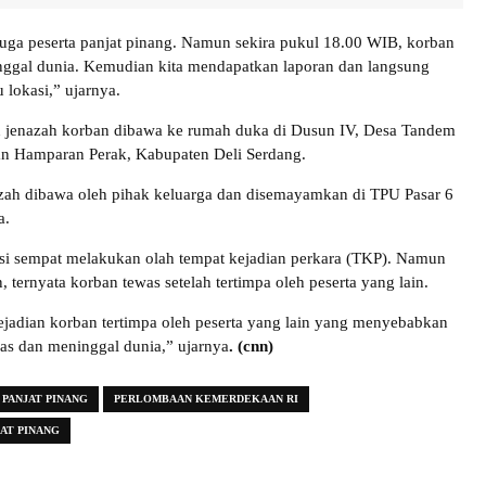
 juga peserta panjat pinang. Namun sekira pukul 18.00 WIB, korban
nggal dunia. Kemudian kita mendapatkan laporan dan langsung
 lokasi,” ujarnya.
 jenazah korban dibawa ke rumah duka di Dusun IV, Desa Tandem
an Hamparan Perak, Kabupaten Deli Serdang.
nazah dibawa oleh pihak keluarga dan disemayamkan di TPU Pasar 6
a.
si sempat melakukan olah tempat kejadian perkara (TKP). Namun
, ternyata korban tewas setelah tertimpa oleh peserta yang lain.
kejadian korban tertimpa oleh peserta yang lain yang menyebabkan
as dan meninggal dunia,” ujarnya
. (cnn)
PANJAT PINANG
PERLOMBAAN KEMERDEKAAN RI
AT PINANG