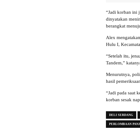
“Jadi korban ini
dinyatakan meni
berangkat menuju
Alex mengatakan
Hulu I, Kecamat
“Setelah itu, je
Tandem,” katany
Menurutnya, poli
hasil pemeriksaan
“Jadi pada saat 
korban sesak nap
DELI SERDANG
PERLOMBAAN PANJ