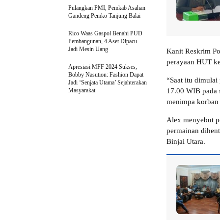
Pulangkan PMI, Pemkab Asahan
Gandeng Pemko Tanjung Balai
Rico Waas Gaspol Benahi PUD
Pembangunan, 4 Aset Dipacu
Jadi Mesin Uang
Kanit Reskrim Pol
perayaan HUT ke
Apresiasi MFF 2024 Sukses,
Bobby Nasution: Fashion Dapat
“Saat itu dimulai
Jadi ‘Senjata Utama’ Sejahterakan
Masyarakat
17.00 WIB pada sa
menimpa korban y
Alex menyebut p
permainan dihen
Binjai Utara.