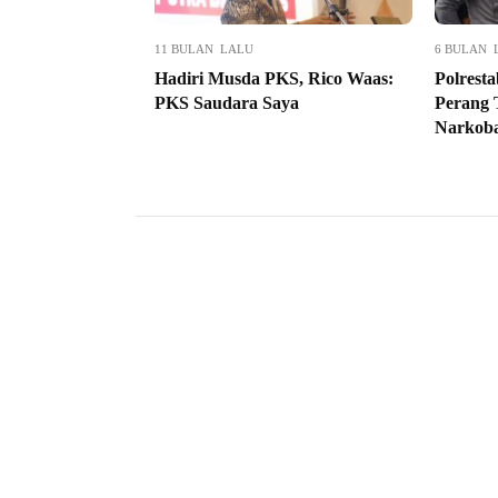
11 BULAN LALU
6 BULAN 
Hadiri Musda PKS, Rico Waas:
Polrest
PKS Saudara Saya
Perang 
Narkoba