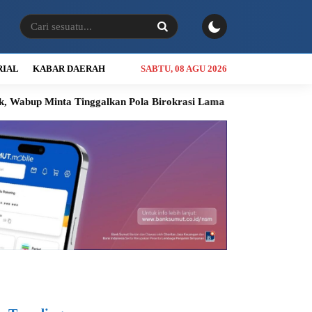
RIAL
KABAR DAERAH
SABTU, 08 AGU 2026
a Tinggalkan Pola Birokrasi Lama
Kolaborasi Bobby Nasution d