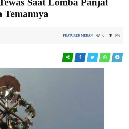
g Tewas Saat Lomba Panjat
pa Temannya
0
646
FEATURED
MEDAN