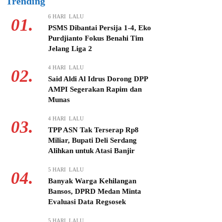
Trending
6 HARI LALU
01.
PSMS Dibantai Persija 1-4, Eko
Purdjianto Fokus Benahi Tim
Jelang Liga 2
4 HARI LALU
02.
Said Aldi Al Idrus Dorong DPP
AMPI Segerakan Rapim dan
Munas
4 HARI LALU
03.
TPP ASN Tak Terserap Rp8
Miliar, Bupati Deli Serdang
Alihkan untuk Atasi Banjir
5 HARI LALU
04.
Banyak Warga Kehilangan
Bansos, DPRD Medan Minta
Evaluasi Data Regsosek
5 HARI LALU