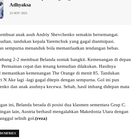
Adhyaksa
23 NOV 2023
 membuat anak asuh Andriy Shevchenko semakin bersemangat.
dian, tandukan kepala Yaremchuk yang gagal diantisipasi.
n sempurna menanduk bola memanfaatkan tendangan bebas.
bang 2-2 membuat Belanda sontak bangkit. Kemenangan di depan
a. Permainan cepat dan tenang kemudian dilakukan. Hasilnya
il memastikan kemenangan The Orange di menit 85. Tandukan
i N Ake lagi -lagi gagal ditepis dengan sempurna. Gol ini pun
nko dan anak asuhnya kecewa. Sebab, hasil imbang didepan mata
n ini, Belanda berada di posisi dua klasmen sementara Grup C.
dingan lain, Austria berhasil mengalahkan Makedonia Utara dengan
unggul selisih gol.
(reza)
DUMFRIES