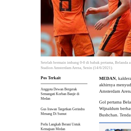
Setelah bermain imbang 0-0 di babak pertama, Belanda 
Stadion Amsterdam Arena, Senin (14/6/2021).
Pos Terkait
MEDAN
, kalder
akhirnya menyuda
Anggota Dewan Bergerak
Amsterdam Arena,
Semangati Korban Banjir di
Medan
Gol pertama Bela
Wijnaldum berha
Gus Irawan Targetkan Gerindra
Menang Di Sumut
Bushchan. Tendan
Perlu Langkah Berani Untuk
Kemajuan Medan