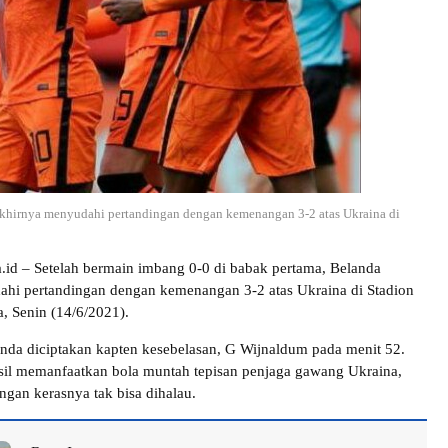
akhirnya menyudahi pertandingan dengan kemenangan 3-2 atas Ukraina di
a.id – Setelah bermain imbang 0-0 di babak pertama, Belanda
hi pertandingan dengan kemenangan 3-2 atas Ukraina di Stadion
 Senin (14/6/2021).
nda diciptakan kapten kesebelasan, G Wijnaldum pada menit 52.
sil memanfaatkan bola muntah tepisan penjaga gawang Ukraina,
gan kerasnya tak bisa dihalau.