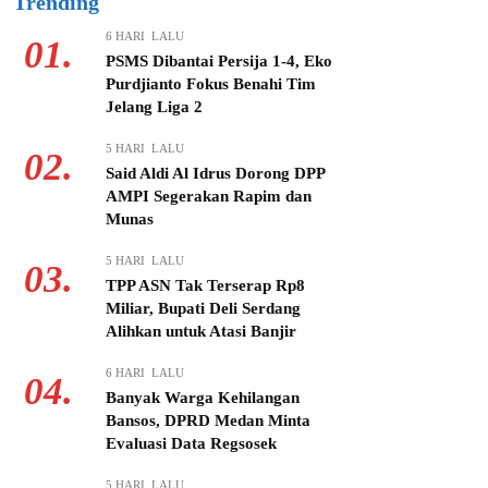
Trending
6 HARI LALU
01.
PSMS Dibantai Persija 1-4, Eko
Purdjianto Fokus Benahi Tim
Jelang Liga 2
5 HARI LALU
02.
Said Aldi Al Idrus Dorong DPP
AMPI Segerakan Rapim dan
Munas
5 HARI LALU
03.
TPP ASN Tak Terserap Rp8
Miliar, Bupati Deli Serdang
Alihkan untuk Atasi Banjir
6 HARI LALU
04.
Banyak Warga Kehilangan
Bansos, DPRD Medan Minta
Evaluasi Data Regsosek
5 HARI LALU