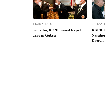
4 TAHUN LALU
6 BULAN 
Siang Ini, KONI Sumut Rapat
RKPD 2
dengan Gubsu
Nasutio
Daerah 