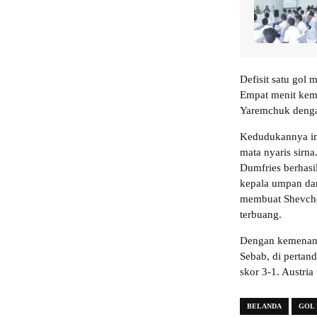
Defisit satu gol
Empat menit kemu
Yaremchuk denga
Kedudukannya im
mata nyaris sirn
Dumfries berhas
kepala umpan dar
membuat Shevche
terbuang.
Dengan kemenanga
Sebab, di pertan
skor 3-1. Austria 
BELANDA
GOL 