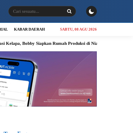
RIAL
KABAR DAERAH
SABTU, 08 AGU 2026
bby Siapkan Rumah Produksi di Nias Utara
INALUM Siapkan Pr