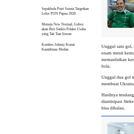
Sepakbola Putri Sumut Targetkan
Lolos PON Papua 2020
Menuju New Normal, Gubsu
akan Beri Sanksi Pelaku Usaha
yang Tak Taat Aturan
Kombes Johnny Komit
Unggul satu gol,
Kamtibmas Medan
enam menit kemu
memanfatkan kem
bola.
Unggul dua gol m
membuat Ukraina 
Hasilnya tendanga
diantisipasi Ste
bisa dihalau.