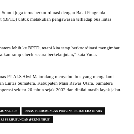
b Sumut juga terus berkoordinasi dengan Balai Pengelola
at (BPTD) untuk melakukan pengawasan terhadap bus lintas
matera lebih ke BPTD, tetapi kita tetap berkoordinasi mengimbau
ukan ramp check secara berkelanjutan,” kata Yuda.
mas PT ALS Alwi Matondang menyebut bus yang mengalami
lan Lintas Sumatera, Kabupaten Musi Rawas Utara, Sumatera
roperasi sekitar 20 tahun sejak 2002 dan dinilai masih layak jalan.
SIONAL BUS
DINAS PERHUBUNGAN PROVINSI SUMATERA UTARA
RI PERHUBUNGAN (PERMENHUB)