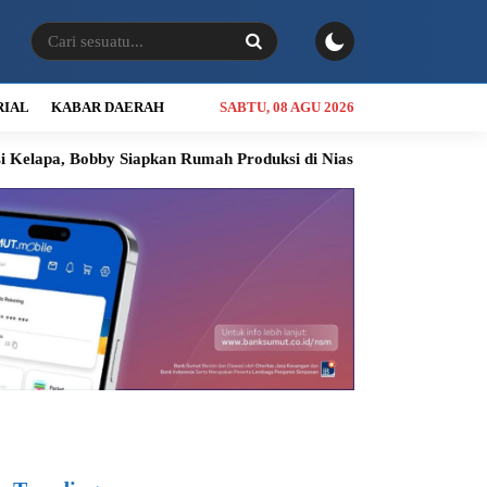
RIAL
KABAR DAERAH
SABTU, 08 AGU 2026
 Siapkan Rumah Produksi di Nias Utara
INALUM Siapkan Progr