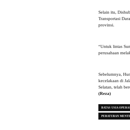
Selain itu, Dishu
Transportasi Dar
provinsi.
“Untuk lintas Su
perusahaan melak
Sebelumnya, Hu
kecelakaan di Ja
Selatan, telah be
(Reza)
BATAS USIA OPERA
PERATURAN MENTE