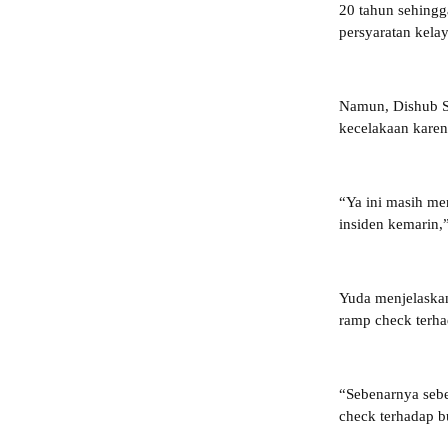
20 tahun sehingg
persyaratan kela
Namun, Dishub S
kecelakaan karena
“Ya ini masih me
insiden kemarin,
Yuda menjelaskan
ramp check terha
“Sebenarnya sebe
check terhadap b