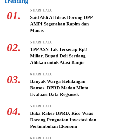
Trending
5 HARI LALU
01.
Said Aldi Al Idrus Dorong DPP
AMPI Segerakan Rapim dan
Munas
5 HARI LALU
02.
TPP ASN Tak Terserap Rp8
Miliar, Bupati Deli Serdang
Alihkan untuk Atasi Banjir
6 HARI LALU
03.
Banyak Warga Kehilangan
Bansos, DPRD Medan Minta
Evaluasi Data Regsosek
5 HARI LALU
04.
Buka Raker DPRD, Rico Waas
Dorong Penguatan Investasi dan
Pertumbuhan Ekonomi
6 HARI LALU