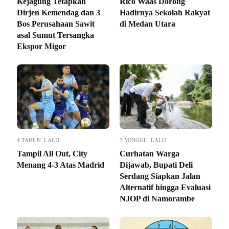
Kejagung Tetapkan
Rico Waas Dorong
Dirjen Kemendag dan 3
Hadirnya Sekolah Rakyat
Bos Perusahaan Sawit
di Medan Utara
asal Sumut Tersangka
Ekspor Migor
4 TAHUN LALU
3 MINGGU LALU
Tampil All Out, City
Curhatan Warga
Menang 4-3 Atas Madrid
Dijawab, Bupati Deli
Serdang Siapkan Jalan
Alternatif hingga Evaluasi
NJOP di Namorambe