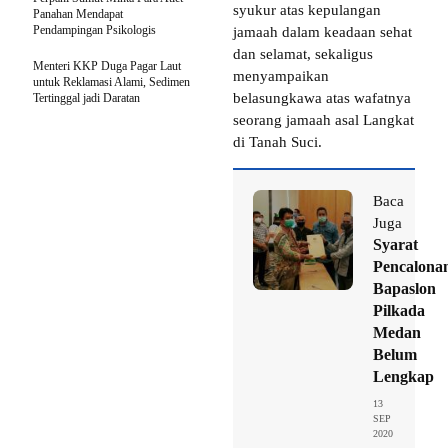
syukur atas kepulangan
Panahan Mendapat
Pendampingan Psikologis
jamaah dalam keadaan sehat
dan selamat, sekaligus
Menteri KKP Duga Pagar Laut
menyampaikan
untuk Reklamasi Alami, Sedimen
belasungkawa atas wafatnya
Tertinggal jadi Daratan
seorang jamaah asal Langkat
di Tanah Suci.
Baca
Juga
Syarat
Pencalona
Bapaslon
Pilkada
Medan
Belum
Lengkap
13
SEP
2020