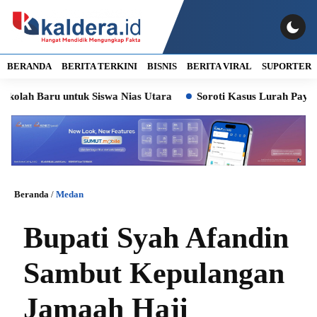
BERANDA
BERITA TERKINI
BISNIS
BERITA VIRAL
SUPORTER
aru untuk Siswa Nias Utara
Soroti Kasus Lurah Paya Pasir da
Beranda
/
Medan
Bupati Syah Afandin
Sambut Kepulangan
Jamaah Haji