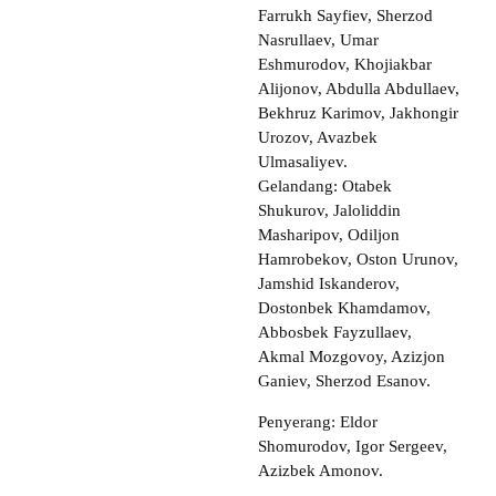
Farrukh Sayfiev, Sherzod
Nasrullaev, Umar
Eshmurodov, Khojiakbar
Alijonov, Abdulla Abdullaev,
Bekhruz Karimov, Jakhongir
Urozov, Avazbek
Ulmasaliyev.
Gelandang: Otabek
Shukurov, Jaloliddin
Masharipov, Odiljon
Hamrobekov, Oston Urunov,
Jamshid Iskanderov,
Dostonbek Khamdamov,
Abbosbek Fayzullaev,
Akmal Mozgovoy, Azizjon
Ganiev, Sherzod Esanov.
Penyerang: Eldor
Shomurodov, Igor Sergeev,
Azizbek Amonov.