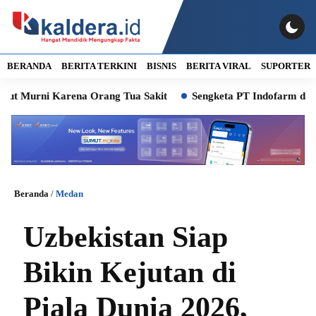
BERANDA
BERITA TERKINI
BISNIS
BERITA VIRAL
SUPORTER
 Karena Orang Tua Sakit
Sengketa PT Indofarm dan Petani Ika
Beranda
/
Medan
Uzbekistan Siap
Bikin Kejutan di
Piala Dunia 2026,