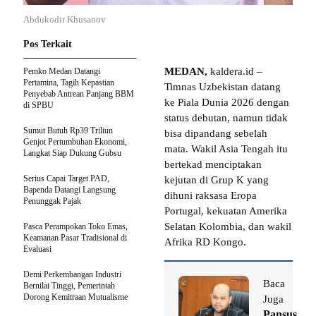
Abdukodir Khusanov
Pos Terkait
MEDAN,
kaldera.id –
Pemko Medan Datangi
Pertamina, Tagih Kepastian
Timnas Uzbekistan datang
Penyebab Antrean Panjang BBM
ke Piala Dunia 2026 dengan
di SPBU
status debutan, namun tidak
Sumut Butuh Rp39 Triliun
bisa dipandang sebelah
Genjot Pertumbuhan Ekonomi,
mata. Wakil Asia Tengah itu
Langkat Siap Dukung Gubsu
bertekad menciptakan
Serius Capai Target PAD,
kejutan di Grup K yang
Bapenda Datangi Langsung
dihuni raksasa Eropa
Penunggak Pajak
Portugal, kekuatan Amerika
Selatan Kolombia, dan wakil
Pasca Perampokan Toko Emas,
Keamanan Pasar Tradisional di
Afrika RD Kongo.
Evaluasi
Demi Perkembangan Industri
Baca
Bernilai Tinggi, Pemerintah
Dorong Kemitraan Mutualisme
Juga
Pansus