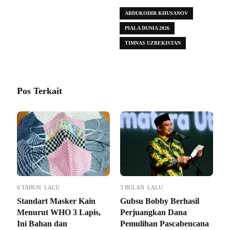
ABDUKODIR KHUSANOV
PIALA DUNIA 2026
TIMNAS UZBEKISTAN
Pos Terkait
6 TAHUN LALU
3 BULAN LALU
Standart Masker Kain
Gubsu Bobby Berhasil
Menurut WHO 3 Lapis,
Perjuangkan Dana
Ini Bahan dan
Pemulihan Pascabencana