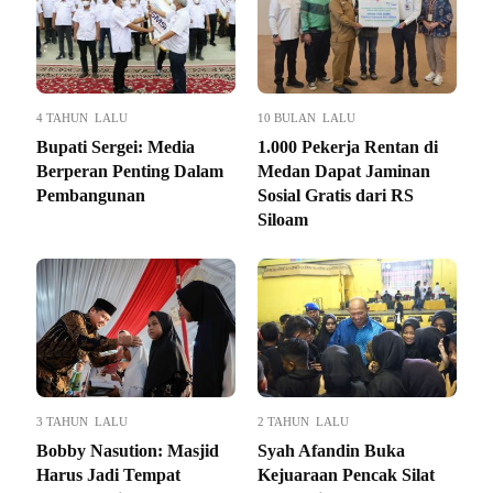
4 TAHUN LALU
10 BULAN LALU
Bupati Sergei: Media
1.000 Pekerja Rentan di
Berperan Penting Dalam
Medan Dapat Jaminan
Pembangunan
Sosial Gratis dari RS
Siloam
3 TAHUN LALU
2 TAHUN LALU
Bobby Nasution: Masjid
Syah Afandin Buka
Harus Jadi Tempat
Kejuaraan Pencak Silat