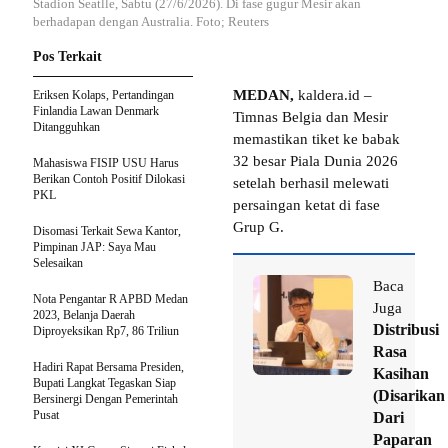
Stadion Seatlle, Sabtu (27/6/2026). Di fase gugur Mesir akan
berhadapan dengan Australia. Foto; Reuters
Pos Terkait
MEDAN,
kaldera.id –
Eriksen Kolaps, Pertandingan
Finlandia Lawan Denmark
Timnas Belgia dan Mesir
Ditangguhkan
memastikan tiket ke babak
32 besar Piala Dunia 2026
Mahasiswa FISIP USU Harus
Berikan Contoh Positif Dilokasi
setelah berhasil melewati
PKL
persaingan ketat di fase
Grup G.
Disomasi Terkait Sewa Kantor,
Pimpinan JAP: Saya Mau
Selesaikan
Baca
Nota Pengantar R APBD Medan
Juga
2023, Belanja Daerah
Distribusi
Diproyeksikan Rp7, 86 Triliun
Rasa
Hadiri Rapat Bersama Presiden,
Kasihan
Bupati Langkat Tegaskan Siap
(Disarikan
Bersinergi Dengan Pemerintah
Pusat
Dari
Paparan