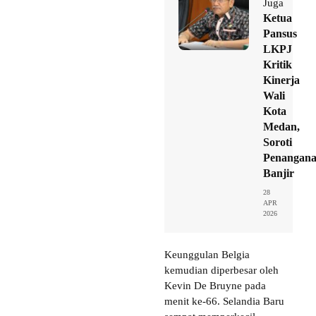
Juga
Ketua
Pansus
LKPJ
Kritik
Kinerja
Wali
Kota
Medan,
Soroti
Penangan
Banjir
28
APR
2026
Keunggulan Belgia
kemudian diperbesar oleh
Kevin De Bruyne pada
menit ke-66. Selandia Baru