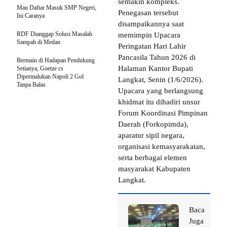
semakin kompleks.
Mau Daftar Masuk SMP Negeri,
Penegasan tersebut
Ini Caranya
disampaikannya saat
RDF Dianggap Solusi Masalah
memimpin Upacara
Sampah di Medan
Peringatan Hari Lahir
Pancasila Tahun 2026 di
Bermain di Hadapan Pendukung
Halaman Kantor Bupati
Setianya, Goetze cs
Dipermalukan Napoli 2 Gol
Langkat, Senin (1/6/2026).
Tanpa Balas
Upacara yang berlangsung
khidmat itu dihadiri unsur
Forum Koordinasi Pimpinan
Daerah (Forkopimda),
aparatur sipil negara,
organisasi kemasyarakatan,
serta berbagai elemen
masyarakat Kabupaten
Langkat.
Baca
Juga