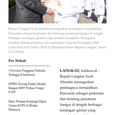
Bupati Langkat Syah Afandin menegaskan pentingnya menjadikan
Pancasila sebagai pedoman dan benteng persatuan bangsa di tengah
berbagai tantangan global yang semakin kompleks. Penegasan
tersebut disampaikannya saat memimpin Upacara Peringatan Hari
Lahir Pancasila Tahun 2026 di Halaman Kantor Bupati Langkat, Senin
(1/6/2026).
Pos Terkait
LANGKAT,
kaldera.id –
5 Provinsi Pengguna Narkoba
Tertinggi di Indonesia
Bupati Langkat Syah
Afandin menegaskan
DPRD Dorong Pemko Medan
pentingnya menjadikan
Bangun MPP Perluas Fungsi
PTSP
Pancasila sebagai pedoman
dan benteng persatuan
Haris Pertama Kunjungi Dapur
bangsa di tengah berbagai
Umum KNPI di Medan
Maimoon
tantangan global yang