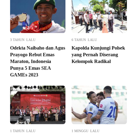
3 TAHUN LALU
6 TAHUN LALU
Odekta Naibaho dan Agus
Kapolda Kunjungi Polsek
Prayogo Rebut Emas
yang Pernah Diserang
Maraton, Indonesia
Kelompok Radikal
Punya 5 Emas SEA
GAMEs 2023
1 TAHUN LALU
1 MINGGU LALU