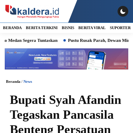
BERANDA
BERITA TERKINI
BISNIS
BERITA VIRAL
SUPORTER
n Segera Tuntaskan
Pustu Rusak Parah, Dewan Minta Wali Ko
Beranda
/
News
Bupati Syah Afandin
Tegaskan Pancasila
Benteng Persatuan