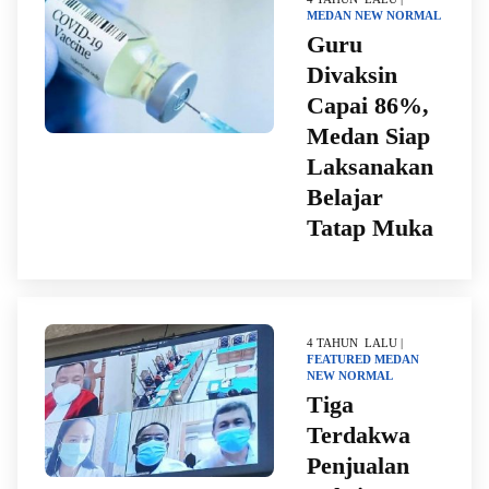
MEDAN
NEW NORMAL
Guru
Divaksin
Capai 86%,
Medan Siap
Laksanakan
Belajar
Tatap Muka
4 TAHUN LALU |
FEATURED
MEDAN
NEW NORMAL
Tiga
Terdakwa
Penjualan