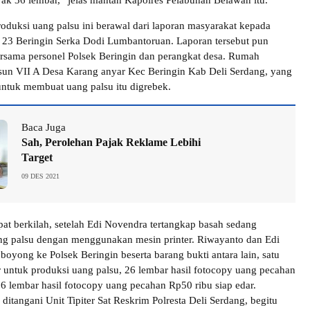
ak 36 lembar,” jelas mantan Kapolres Pelabuhan Belawan itu.
duksi uang palsu ini berawal dari laporan masyarakat kepada
 23 Beringin Serka Dodi Lumbantoruan. Laporan tersebut pun
bersama personel Polsek Beringin dan perangkat desa. Rumah
un VII A Desa Karang anyar Kec Beringin Kab Deli Serdang, yang
 untuk membuat uang palsu itu digrebek.
Baca Juga
Sah, Perolehan Pajak Reklame Lebihi
Target
09 DES 2021
at berkilah, setelah Edi Novendra tertangkap basah sedang
g palsu dengan menggunakan mesin printer. Riwayanto dan Edi
boyong ke Polsek Beringin beserta barang bukti antara lain, satu
er untuk produksi uang palsu, 26 lembar hasil fotocopy uang pecahan
6 lembar hasil fotocopy uang pecahan Rp50 ribu siap edar.
itangani Unit Tipiter Sat Reskrim Polresta Deli Serdang, begitu