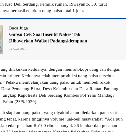
in Kab Deli Serdang. Pemilik rumah, Riwayanto, 39, turut
nya berhasil edarkan uang palsu total 1 juta.
Baca Juga
Gubsu Cek Soal Insentif Nakes Tak
Dibayarkan Walkot Padangsidempuan
19 AGU 2021
yang dilakukan keduanya, dengan memfotokopi uang asli dengan
n printer. Keduanya telah memproduksi uang palsu tersebut
ri. “Pelaku membelanjakan uang palsu untuk membeli rokok
n Desa Pematang Biara, Desa Kelambir dan Desa Rantau Panjang
,” ungkap Kapolresta Deli Serdang Kombes Pol Yemi Mandagi
, Sabtu (23/5/2020).
ah siapkan uang palsu, yang diyakini akan diedarkan pada saat
ang tepat, karena tingginya volume jual-beli masyarakat. “Ada pun
siap edar pecahan Rp100 ribu sebanyak 26 lembar dan pecahan