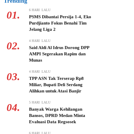
Trending
6 HARI LALU
01.
PSMS Dibantai Persija 1-4, Eko
Purdjianto Fokus Benahi Tim
Jelang Liga 2
4 HARI LALU
02.
Said Aldi Al Idrus Dorong DPP
AMPI Segerakan Rapim dan
Munas
4 HARI LALU
03.
TPP ASN Tak Terserap Rp8
Miliar, Bupati Deli Serdang
Alihkan untuk Atasi Banjir
5 HARI LALU
04.
Banyak Warga Kehilangan
Bansos, DPRD Medan Minta
Evaluasi Data Regsosek
6 HARI LALU