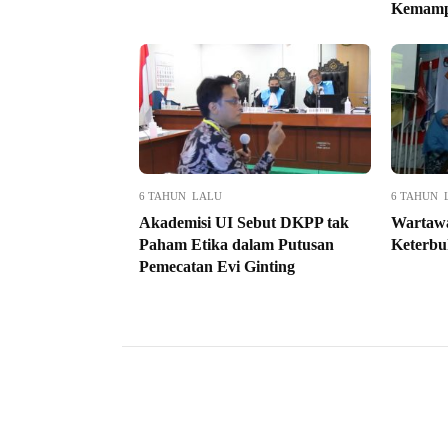
Kemamp
6 TAHUN LALU
6 TAHUN 
Akademisi UI Sebut DKPP tak
Wartawa
Paham Etika dalam Putusan
Keterb
Pemecatan Evi Ginting