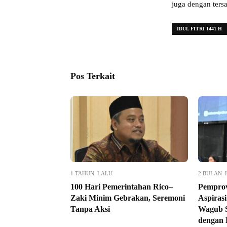
juga dengan ters
IDUL FITRI 1441 H
Pos Terkait
1 TAHUN LALU
2 BULAN 
100 Hari Pemerintahan Rico–
Pemprov
Zaki Minim Gebrakan, Seremoni
Aspiras
Tanpa Aksi
Wagub S
dengan 