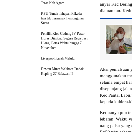
Teras Kab Agam
anyar Kec Bering
diamankan. Kedua
KPU Tunda Tahapan Pilkada,
tapi tak Termasuk Pemungutan
Suara
Pemilik Kios Gedung IV Pasar
Horas Diimbau Segera Registrasi
Ulang, Batas Waktu hingga 7
November
Liverpool Kalah Melulu
Dewan Minta Walikota Tindak
Aksi pemalsuan 
Kepling 27 Belawan II
menggunakan mesi
selama empat ha
disepanjang jala
Kec Pantai Labu
kepada kaldera.id
Keduanya pun tel
lebaran. Waktu y
uang palsu yang 