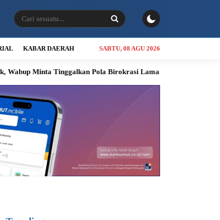
RIAL
KABAR DAERAH
SABTU, 08 AGU 2026
Tinggalkan Pola Birokrasi Lama
Kolaborasi Bobby Nasution dan