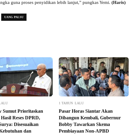
angka guna proses penyidikan lebih lanjut,” pungkas Yemi.
(Haris)
UANG PALSU
LALU
1 TAHUN LALU
 Sumut Prioritaskan
Pasar Horas Siantar Akan
i Hasil Reses DPRD,
Dibangun Kembali, Gubernur
urya: Disesuaikan
Bobby Tawarkan Skema
Kebutuhan dan
Pembiayaan Non-APBD