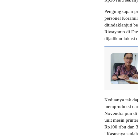
Rp50 ribu sebany
Pengungkapan pro
personel Koramil
ditindaklanjuti 
Riwayanto di Dus
dijadikan lokasi
Keduanya tak dap
memproduksi uan
Novendra pun di 
unit mesin print
Rp100 ribu dan 3
“Kasusnya sudah d