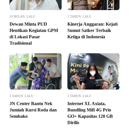
10 BULAN LALU
2 TAHUN LALU
Dewan Minta PUD
Kinerja Anggaran: Kejati
Hentikan Kegiatan GPM
Sumut Satker Terbaik
di Lokasi Pasar
Ketiga di Indonesia
Tradisional
3 TAHUN LALU
5 TAHUN LALU
JN Center Bantu Nek
Internet XL Axiata,
Jumiah Kursi Roda dan
Bundling Mifi 4G Prio
Sembako
GO+ Kapasitas 120 GB
Dirilis