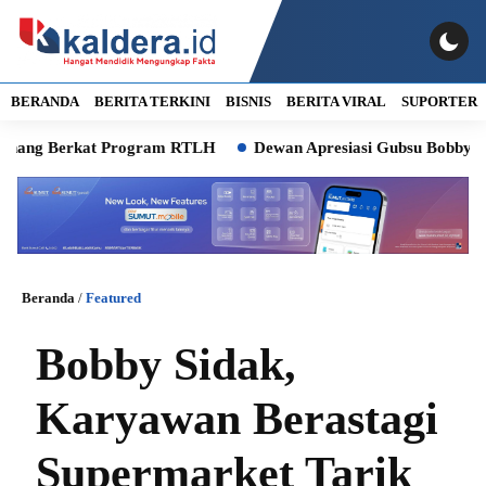
BERANDA
BERITA TERKINI
BISNIS
BERITA VIRAL
SUPORTER
g Berkat Program RTLH
Dewan Apresiasi Gubsu Bobby Program
Beranda
/
Featured
Bobby Sidak,
Karyawan Berastagi
Supermarket Tarik