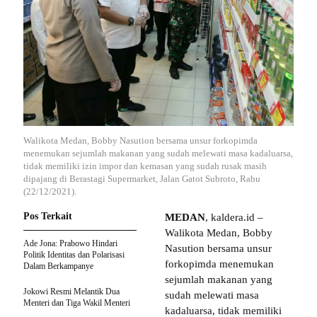
Walikota Medan, Bobby Nasution bersama unsur forkopimda
menemukan sejumlah makanan yang sudah melewati masa kadaluarsa,
tidak memiliki izin impor dan kemasan yang sudah rusak masih
dipajang di Berastagi Supermarket, Jalan Gatot Subroto, Rabu
(22/12/2021).
Pos Terkait
MEDAN
, kaldera.id –
Walikota Medan, Bobby
Ade Jona: Prabowo Hindari
Nasution bersama unsur
Politik Identitas dan Polarisasi
forkopimda menemukan
Dalam Berkampanye
sejumlah makanan yang
Jokowi Resmi Melantik Dua
sudah melewati masa
Menteri dan Tiga Wakil Menteri
kadaluarsa, tidak memiliki