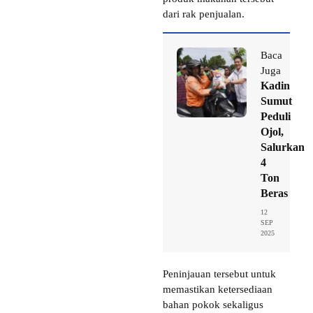
dari rak penjualan.
Baca
Juga
Kadin
Sumut
Peduli
Ojol,
Salurkan
4
Ton
Beras
12
SEP
2025
Peninjauan tersebut untuk
memastikan ketersediaan
bahan pokok sekaligus