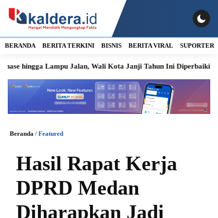
BERANDA
BERITA TERKINI
BISNIS
BERITA VIRAL
SUPORTER
gga Lampu Jalan, Wali Kota Janji Tahun Ini Diperbaiki
Bobb
Beranda
/
Featured
Hasil Rapat Kerja
DPRD Medan
Diharapkan Jadi