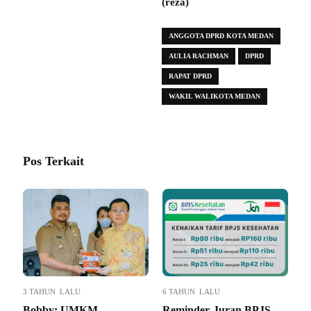
(reza)
ANGGOTA DPRD KOTA MEDAN
AULIA RACHMAN
DPRD
RAPAT DPRD
WAKIL WALIKOTA MEDAN
Pos Terkait
3 TAHUN LALU
6 TAHUN LALU
Bobby: UMKM
Reminder, Iuran BPJS