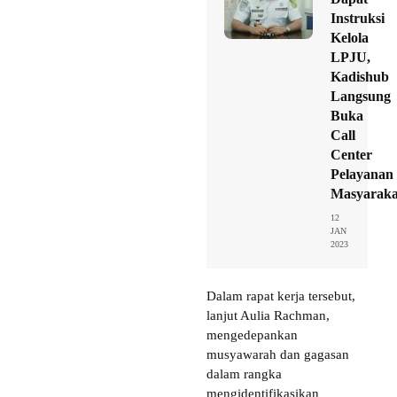
Instruksi
Kelola
LPJU,
Kadishub
Langsung
Buka
Call
Center
Pelayanan
Masyaraka
12
JAN
2023
Dalam rapat kerja tersebut,
lanjut Aulia Rachman,
mengedepankan
musyawarah dan gagasan
dalam rangka
mengidentifikasikan