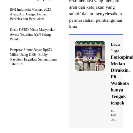
rekomendasi yang menjadi
arah dan kebijakan yang
BNI Indonesia Masters 2023,
solutif dalam menyelesaikan
Ajang Adu Gengsi Pemain
Berkelas dan Berkualitas
permasalahan pembangunan
kota.
Ketua DPRD Minta Masyarakat
Awasi Netralitas ASN Jelang
Pemilu
Baca
Pemprov Sumut Bayar Rp674
Juga
Miliar Utang DBH, Bobby
Forkopim
Nasution Targetkan Semua Lunas
Medan
Tahun Ini
Divaksin,
Plt
Walikota
hanya
Tengok-
tengok
15
JAN
2021