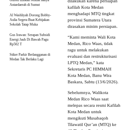
Gubsu Izinkan Mudik hanya
dilakukan karena persiapan
Antardaerah di Sumut
kafilah Kota Medan
menghadapi MTQ tingkat
Al Washliyah Dorong Bobby-
Aulia Segera Buat Kebijakan
provinsi Sumatera Utara
Sekolah Tatap Muka
dirasakan minim persiapan.
Gus Irawan: Serapan Subsidi
“Kami meminta Wali Kota
Energi Jauh Di Bawah Pagu
Medan, Rico Waas, tidak
Rp502 T
ragu untuk melakukan
Stiker Parkir Berlangganan di
evaluasi dan restrukturisasi
Medan Tak Berlaku Lagi
LPTQ Medan,” kata
Sekretaris PC HIMMAH
Kota Medan, Banu Wira
Baskara, Sabtu (13/6/2026).
Sebelumnya, Walikota
Medan Rico Waas saat
melepas secara resmi Kafilah
Kota Medan untuk
mengikuti Musabaqoh
Tilawatil Qur’an (MTQ) ke