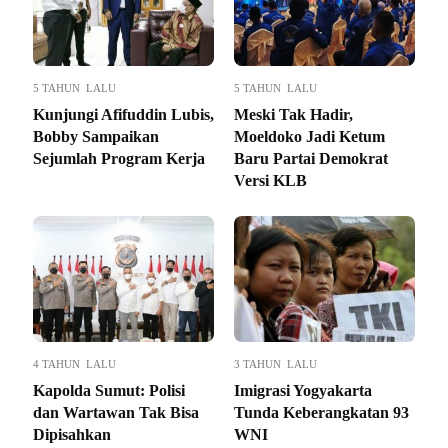
5 TAHUN LALU
5 TAHUN LALU
Kunjungi Afifuddin Lubis,
Meski Tak Hadir,
Bobby Sampaikan
Moeldoko Jadi Ketum
Sejumlah Program Kerja
Baru Partai Demokrat
Versi KLB
4 TAHUN LALU
3 TAHUN LALU
Kapolda Sumut: Polisi
Imigrasi Yogyakarta
dan Wartawan Tak Bisa
Tunda Keberangkatan 93
Dipisahkan
WNI