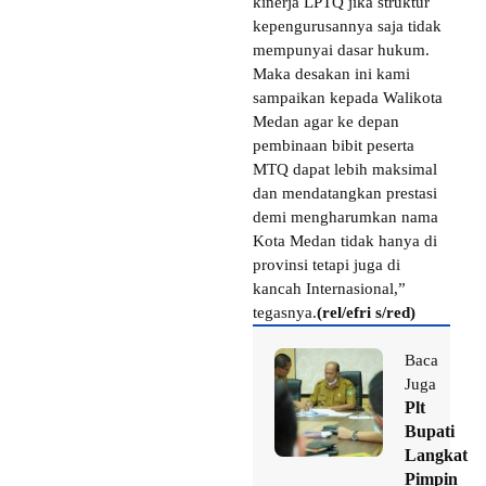
kinerja LPTQ jika struktur
kepengurusannya saja tidak
mempunyai dasar hukum.
Maka desakan ini kami
sampaikan kepada Walikota
Medan agar ke depan
pembinaan bibit peserta
MTQ dapat lebih maksimal
dan mendatangkan prestasi
demi mengharumkan nama
Kota Medan tidak hanya di
provinsi tetapi juga di
kancah Internasional,”
tegasnya.
(rel/efri s/red)
Baca
Juga
Plt
Bupati
Langkat
Pimpin