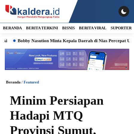
BERANDA
BERITA TERKINI
BISNIS
BERITA VIRAL
SUPORTER
Bobby Nasution Minta Kepala Daerah di Nias Percepat Usulan B
Beranda
/
Featured
Minim Persiapan
Hadapi MTQ
Provinsi Sumut,