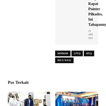
Rapat
Pointer
Pilkades,
Ini
Tahapann
19
APR
2022
HIMMAH
LPTQ
MTQ
RICO WAAS
Pos Terkait