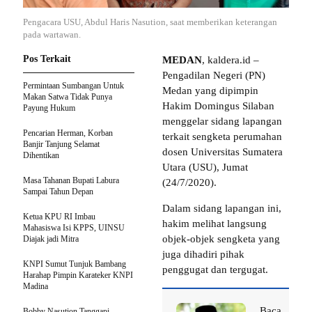
Pengacara USU, Abdul Haris Nasution, saat memberikan keterangan
pada wartawan.
Pos Terkait
MEDAN
, kaldera.id –
Pengadilan Negeri (PN)
Permintaan Sumbangan Untuk
Medan yang dipimpin
Makan Satwa Tidak Punya
Hakim Domingus Silaban
Payung Hukum
menggelar sidang lapangan
Pencarian Herman, Korban
terkait sengketa perumahan
Banjir Tanjung Selamat
dosen Universitas Sumatera
Dihentikan
Utara (USU), Jumat
Masa Tahanan Bupati Labura
(24/7/2020).
Sampai Tahun Depan
Dalam sidang lapangan ini,
Ketua KPU RI Imbau
hakim melihat langsung
Mahasiswa Isi KPPS, UINSU
objek-objek sengketa yang
Diajak jadi Mitra
juga dihadiri pihak
KNPI Sumut Tunjuk Bambang
penggugat dan tergugat.
Harahap Pimpin Karateker KNPI
Madina
Baca
Bobby Nasution Tanggapi