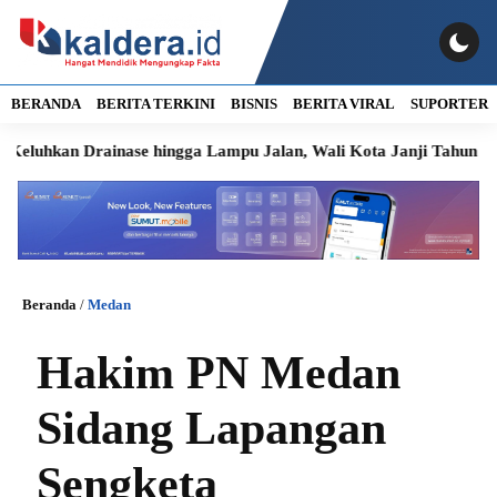
BERANDA
BERITA TERKINI
BISNIS
BERITA VIRAL
SUPORTER
n Drainase hingga Lampu Jalan, Wali Kota Janji Tahun Ini Diper
Beranda
/
Medan
Hakim PN Medan
Sidang Lapangan
Sengketa