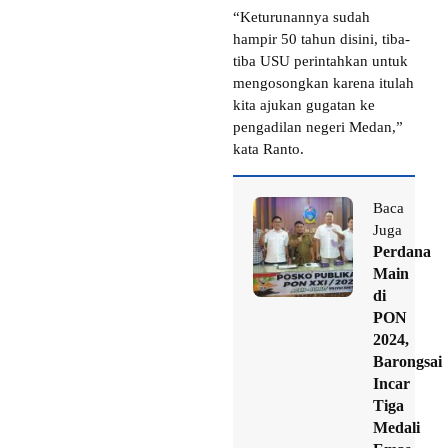
“Keturunannya sudah
hampir 50 tahun disini, tiba-
tiba USU perintahkan untuk
mengosongkan karena itulah
kita ajukan gugatan ke
pengadilan negeri Medan,”
kata Ranto.
Baca
Juga
Perdana
Main
di
PON
2024,
Barongsai
Incar
Tiga
Medali