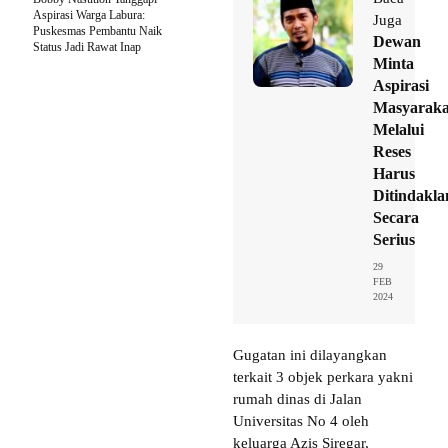
Aspirasi Warga Labura:
Juga
Puskesmas Pembantu Naik
Dewan
Status Jadi Rawat Inap
Minta
Aspirasi
Masyaraka
Melalui
Reses
Harus
Ditindakla
Secara
Serius
29
FEB
2024
Gugatan ini dilayangkan
terkait 3 objek perkara yakni
rumah dinas di Jalan
Universitas No 4 oleh
keluarga Azis Siregar,