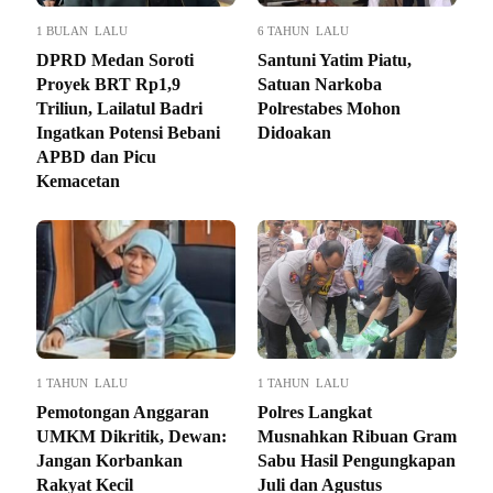
1 BULAN LALU
6 TAHUN LALU
DPRD Medan Soroti
Santuni Yatim Piatu,
Proyek BRT Rp1,9
Satuan Narkoba
Triliun, Lailatul Badri
Polrestabes Mohon
Ingatkan Potensi Bebani
Didoakan
APBD dan Picu
Kemacetan
1 TAHUN LALU
1 TAHUN LALU
Pemotongan Anggaran
Polres Langkat
UMKM Dikritik, Dewan:
Musnahkan Ribuan Gram
Jangan Korbankan
Sabu Hasil Pengungkapan
Rakyat Kecil
Juli dan Agustus