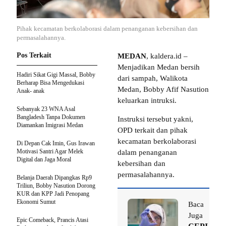
Pihak kecamatan berkolaborasi dalam penanganan kebersihan dan
permasalahannya.
Pos Terkait
MEDAN
, kaldera.id –
Menjadikan Medan bersih
Hadiri Sikat Gigi Massal, Bobby
dari sampah, Walikota
Berharap Bisa Mengedukasi
Medan, Bobby Afif Nasution
Anak- anak
keluarkan intruksi.
Sebanyak 23 WNA Asal
Bangladesh Tanpa Dokumen
Instruksi tersebut yakni,
Diamankan Imigrasi Medan
OPD terkait dan pihak
kecamatan berkolaborasi
Di Depan Cak Imin, Gus Irawan
Motivasi Santri Agar Melek
dalam penanganan
Digital dan Jaga Moral
kebersihan dan
permasalahannya.
Belanja Daerah Dipangkas Rp9
Triliun, Bobby Nasution Dorong
KUR dan KPP Jadi Penopang
Ekonomi Sumut
Baca
Juga
Epic Comeback, Prancis Atasi