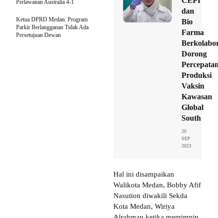
CEPI
Perlawanan Australia 4-1
dan
Ketua DPRD Medan: Program
Bio
Parkir Berlangganan Tidak Ada
Farma
Persetujuan Dewan
Berkolabor
Dorong
Percepata
Produksi
Vaksin
Kawasan
Global
South
20
SEP
2023
Hal ini disampaikan
Walikota Medan, Bobby Afif
Nasution diwakili Sekda
Kota Medan, Wiriya
Alrahman ketika memimpin