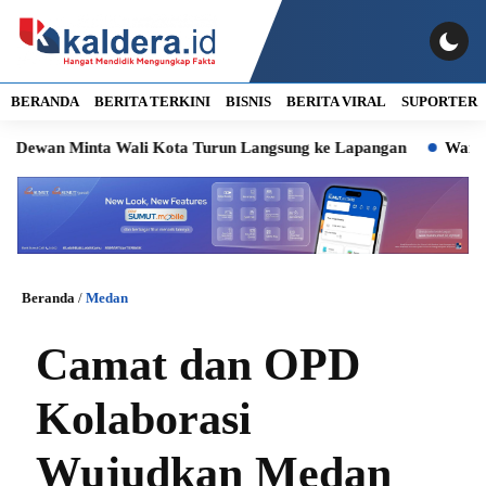
BERANDA
BERITA TERKINI
BISNIS
BERITA VIRAL
SUPORTER
an Minta Wali Kota Turun Langsung ke Lapangan
Warga Miski
Beranda
/
Medan
Camat dan OPD
Kolaborasi
Wujudkan Medan