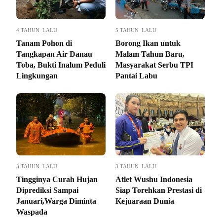
4 TAHUN LALU
5 TAHUN LALU
Tanam Pohon di
Borong Ikan untuk
Tangkapan Air Danau
Malam Tahun Baru,
Toba, Bukti Inalum Peduli
Masyarakat Serbu TPI
Lingkungan
Pantai Labu
3 TAHUN LALU
3 TAHUN LALU
Tingginya Curah Hujan
Atlet Wushu Indonesia
Diprediksi Sampai
Siap Torehkan Prestasi di
Januari,Warga Diminta
Kejuaraan Dunia
Waspada