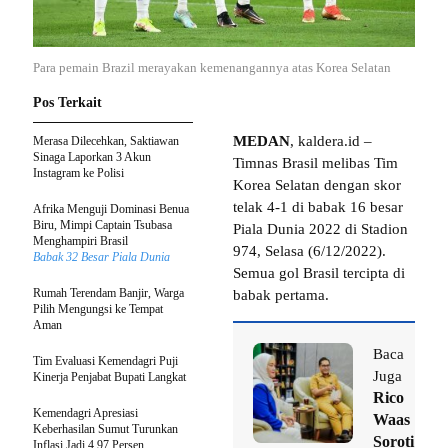
Para pemain Brazil merayakan kemenangannya atas Korea Selatan
Pos Terkait
MEDAN
, kaldera.id –
Merasa Dilecehkan, Saktiawan
Sinaga Laporkan 3 Akun
Timnas Brasil melibas Tim
Instagram ke Polisi
Korea Selatan dengan skor
telak 4-1 di babak 16 besar
Afrika Menguji Dominasi Benua
Biru, Mimpi Captain Tsubasa
Piala Dunia 2022 di Stadion
Menghampiri Brasil
974, Selasa (6/12/2022).
Babak 32 Besar Piala Dunia
Semua gol Brasil tercipta di
Rumah Terendam Banjir, Warga
babak pertama.
Pilih Mengungsi ke Tempat
Aman
Baca
Tim Evaluasi Kemendagri Puji
Juga
Kinerja Penjabat Bupati Langkat
Rico
Kemendagri Apresiasi
Waas
Keberhasilan Sumut Turunkan
Soroti
Inflasi Jadi 4,97 Persen