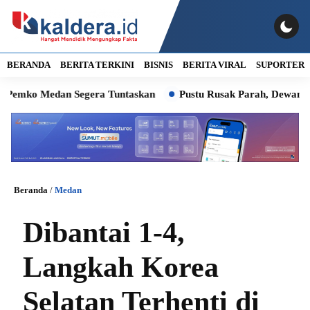
BERANDA
BERITA TERKINI
BISNIS
BERITA VIRAL
SUPORTER
ko Medan Segera Tuntaskan
Pustu Rusak Parah, Dewan Minta 
Beranda
/
Medan
Dibantai 1-4,
Langkah Korea
Selatan Terhenti di