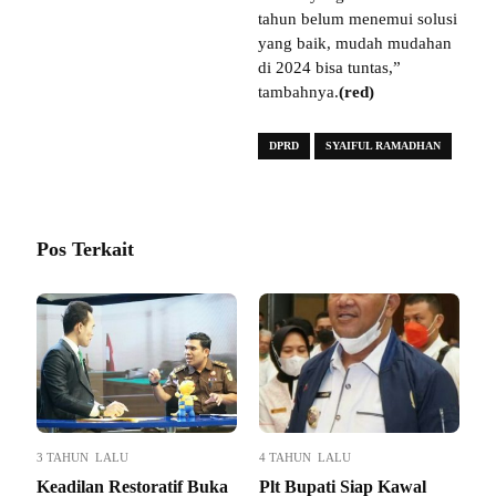
tahun belum menemui solusi
yang baik, mudah mudahan
di 2024 bisa tuntas,”
tambahnya.
(red)
DPRD
SYAIFUL RAMADHAN
Pos Terkait
3 TAHUN LALU
4 TAHUN LALU
Keadilan Restoratif Buka
Plt Bupati Siap Kawal