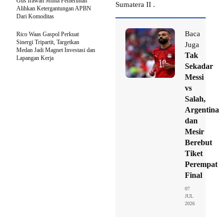
Gus Irawan Minta Pemerintah
Sumatera II .
Alihkan Ketergantungan APBN
Dari Komoditas
Baca
Rico Waas Gaspol Perkuat
Sinergi Tripartit, Targetkan
Juga
Medan Jadi Magnet Investasi dan
Tak
Lapangan Kerja
Sekadar
Messi
vs
Salah,
Argentina
dan
Mesir
Berebut
Tiket
Perempat
Final
07
JUL
2026