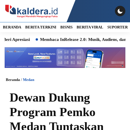
BERANDA
BERITA TERKINI
BISNIS
BERITA VIRAL
SUPORTER
resiasi
Membaca InRelease 2.0: Musik, Audiens, dan Ingatan 
Beranda
/
Medan
Dewan Dukung
Program Pemko
Medan Tuntaskan