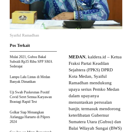
Syaiful Ramadhan
Pos Terkait
MEDAN
, kaldera.id – Ketua
Mulai 2021, Gubsu Bakal
Subsidi Rp35 Ribu SPP SMA
Fraksi Partai Keadilan
Sederajat
Sejahtera (FPKS) DPRD
Kota Medan, Syaiful
Lampu Lalu Lintas di Medan
Banyak Dimatikan
Ramadhan mendukung
upaya serius Pemko Medan
Uji Swab Puskesmas Positif
dalam upayanya
Covid Seret Semua Karyawan
Brastagi Rapid Test
menuntaskan persoalan
banjir, termasuk mendorong
Golkar Siap Menangkan
keterlibatan Gubernur
Airlangga Hartarto di Pilpres
Sumatera Utara (Gubsu) dan
2024
Balai Wilayah Sungai (BWS)