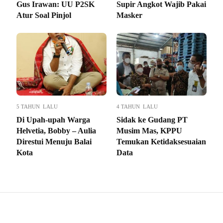
Gus Irawan: UU P2SK
Supir Angkot Wajib Pakai
Atur Soal Pinjol
Masker
5 TAHUN LALU
4 TAHUN LALU
Di Upah-upah Warga
Sidak ke Gudang PT
Helvetia, Bobby – Aulia
Musim Mas, KPPU
Direstui Menuju Balai
Temukan Ketidaksesuaian
Kota
Data