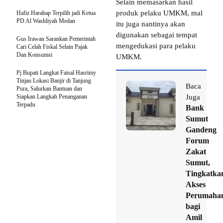
Selain memasarkan hasil
produk pelaku UMKM, mal
Hafiz Harahap Terpilih jadi Ketua
PD Al Washliyah Medan
itu juga nantinya akan
digunakan sebagai tempat
Gus Irawan Sarankan Pemerintah
mengedukasi para pelaku
Cari Celah Fiskal Selain Pajak
Dan Konsumsi
UMKM.
Pj Bupati Langkat Faisal Hasrimy
Tinjau Lokasi Banjir di Tanjung
Baca
Pura, Salurkan Bantuan dan
Siapkan Langkah Penanganan
Juga
Terpadu
Bank
Sumut
Gandeng
Forum
Zakat
Sumut,
Tingkatka
Akses
Perumaha
bagi
Amil