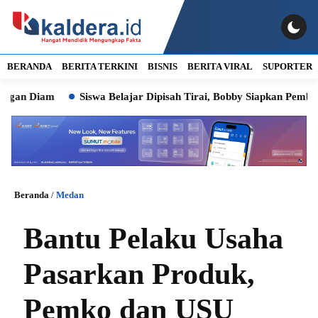
BERANDA
BERITA TERKINI
BISNIS
BERITA VIRAL
SUPORTER
Diam
Siswa Belajar Dipisah Tirai, Bobby Siapkan Pembangunan
Beranda
/
Medan
Bantu Pelaku Usaha
Pasarkan Produk,
Pemko dan USU