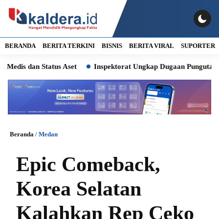
BERANDA
BERITA TERKINI
BISNIS
BERITA VIRAL
SUPORTER
 dan Status Aset
Inspektorat Ungkap Dugaan Pungutan Liar, 
Beranda
/
Medan
Epic Comeback,
Korea Selatan
Kalahkan Rep Ceko