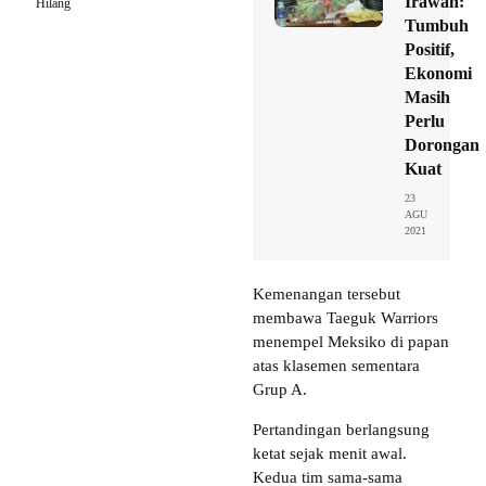
Irawan:
Hilang
Tumbuh
Positif,
Ekonomi
Masih
Perlu
Dorongan
Kuat
23
AGU
2021
Kemenangan tersebut
membawa Taeguk Warriors
menempel Meksiko di papan
atas klasemen sementara
Grup A.
Pertandingan berlangsung
ketat sejak menit awal.
Kedua tim sama-sama