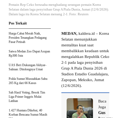
Pemain Rep Ceko berusaha menghadang serangan pemain Korea
Selatan dalam laga penyisihan Grup A Piala Dunia, Jumat (12/6/2026).
Dalam laga itu Korea Selatan menang 2-1. Foto: Reuters
Pos Terkait
MEDAN,
kaldera.id – Korea
Harga Cabai Merah Naik,
Presiden Tenangkan Pedagang
Selatan menunjukkan
Pasar Petisah
mentalitas kuat saat
membalikkan keadaan untuk
Satwa Medan Zoo Dapat Asupan
Rp300 Juta
mengalahkan Republik Ceko
2-1 pada laga penyisihan
UAS Beri Dukungan Akhyar-
Grup A Piala Dunia 2026 di
Salman: Ditolongnya Umat
Stadion Estadio Guadalajara,
Polda Sumut Musnahkan Sabu
Zapopan, Meksiko, Jumat
205 Kg dari 66 Kasus
(12/6/2026).
Sah Hasil Voting, Besok Tim
Liga Primer Inggris Mulai
Latihan
Baca
Juga
1.427 Huntara Dikebut, 40
Gus
Korban Bencana Sumut Masih