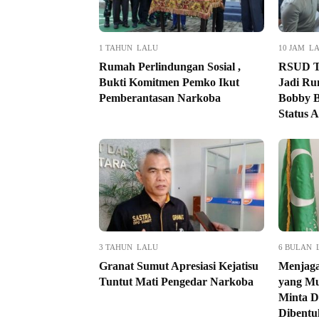
1 TAHUN LALU
10 JAM L
Rumah Perlindungan Sosial ,
RSUD T
Bukti Komitmen Pemko Ikut
Jadi Ru
Pemberantasan Narkoba
Bobby B
Status A
3 TAHUN LALU
6 BULAN 
Granat Sumut Apresiasi Kejatisu
Menjaga
Tuntut Mati Pengedar Narkoba
yang Mul
Minta D
Dibentu