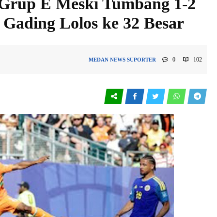
 Grup E Meski Tumbang 1-2
 Gading Lolos ke 32 Besar
0
102
MEDAN
NEWS
SUPORTER