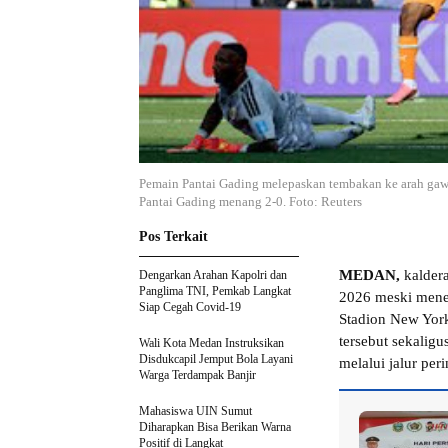
Pemain Pantai Gading melepaskan tembakan ke arah gawa
Pantai Gading menang 2-0. Foto: Reuters
Pos Terkait
MEDAN,
kaldera
Dengarkan Arahan Kapolri dan
Panglima TNI, Pemkab Langkat
2026 meski menel
Siap Cegah Covid-19
Stadion New York
tersebut sekalig
Wali Kota Medan Instruksikan
Disdukcapil Jemput Bola Layani
melalui jalur peri
Warga Terdampak Banjir
Mahasiswa UIN Sumut
Diharapkan Bisa Berikan Warna
Positif di Langkat