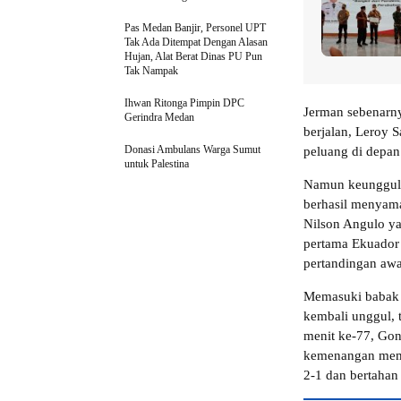
Pas Medan Banjir, Personel UPT
Tak Ada Ditempat Dengan Alasan
Hujan, Alat Berat Dinas PU Pun
Tak Nampak
Ihwan Ritonga Pimpin DPC
Jerman sebenarn
Gerindra Medan
berjalan, Leroy
Donasi Ambulans Warga Sumut
peluang di depa
untuk Palestina
Namun keunggulan
berhasil menyam
Nilson Angulo ya
pertama Ekuador 
pertandingan awa
Memasuki babak k
kembali unggul, t
menit ke-77, Gon
kemenangan mema
2-1 dan bertahan