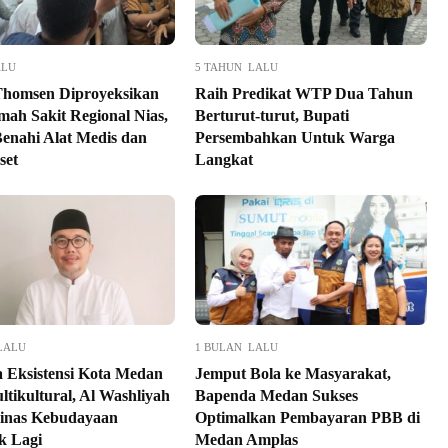
ALU
5 TAHUN LALU
homsen Diproyeksikan
Raih Predikat WTP Dua Tahun
mah Sakit Regional Nias,
Berturut-turut, Bupati
enahi Alat Medis dan
Persembahkan Untuk Warga
set
Langkat
LALU
1 BULAN LALU
 Eksistensi Kota Medan
Jemput Bola ke Masyarakat,
tikultural, Al Washliyah
Bapenda Medan Sukses
inas Kebudayaan
Optimalkan Pembayaran PBB di
k Lagi
Medan Amplas