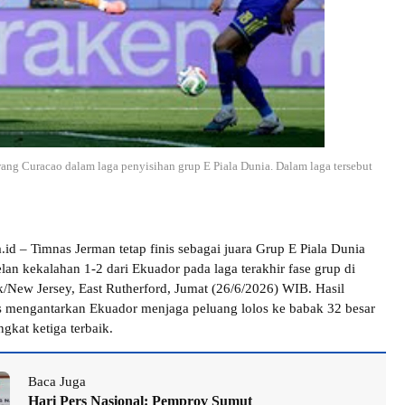
ng Curacao dalam laga penyisihan grup E Piala Dunia. Dalam laga tersebut
.id – Timnas Jerman tetap finis sebagai juara Grup E Piala Dunia
an kekalahan 1-2 dari Ekuador pada laga terakhir fase grup di
/New Jersey, East Rutherford, Jumat (26/6/2026) WIB. Hasil
us mengantarkan Ekuador menjaga peluang lolos ke babak 32 besar
ngkat ketiga terbaik.
Baca Juga
Hari Pers Nasional: Pemprov Sumut