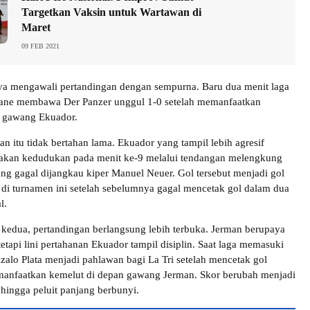
Targetkan Vaksin untuk Wartawan di
Maret
09 FEB 2021
ya mengawali pertandingan dengan sempurna. Baru dua menit laga
 Sane membawa Der Panzer unggul 1-0 setelah memanfaatkan
n gawang Ekuador.
 itu tidak bertahan lama. Ekuador yang tampil lebih agresif
akan kedudukan pada menit ke-9 melalui tendangan melengkung
ng gagal dijangkau kiper Manuel Neuer. Gol tersebut menjadi gol
di turnamen ini setelah sebelumnya gagal mencetak gol dalam dua
l.
edua, pertandingan berlangsung lebih terbuka. Jerman berupaya
etapi lini pertahanan Ekuador tampil disiplin. Saat laga memasuki
zalo Plata menjadi pahlawan bagi La Tri setelah mencetak gol
nfaatkan kemelut di depan gawang Jerman. Skor berubah menjadi
 hingga peluit panjang berbunyi.