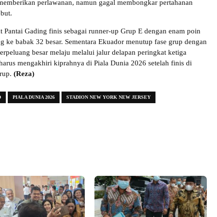
memberikan perlawanan, namun gagal membongkar pertahanan
ebut.
t Pantai Gading finis sebagai runner-up Grup E dengan enam poin
ng ke babak 32 besar. Sementara Ekuador menutup fase grup dengan
erpeluang besar melaju melalui jalur delapan peringkat ketiga
harus mengakhiri kiprahnya di Piala Dunia 2026 setelah finis di
grup.
(Reza)
D
PIALA DUNIA 2026
STADION NEW YORK NEW JERSEY