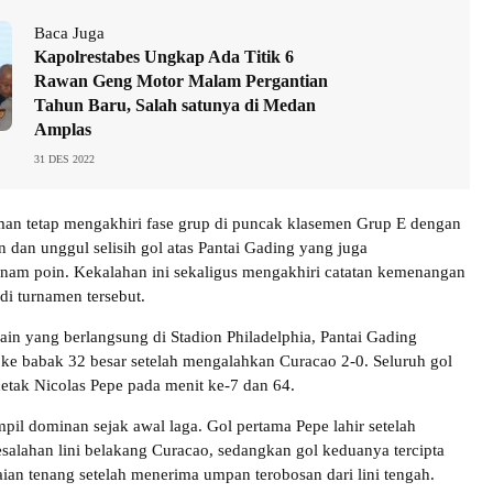
Baca Juga
Kapolrestabes Ungkap Ada Titik 6
Rawan Geng Motor Malam Pergantian
Tahun Baru, Salah satunya di Medan
Amplas
31 DES 2022
man tetap mengakhiri fase grup di puncak klasemen Grup E dengan
n dan unggul selisih gol atas Pantai Gading yang juga
am poin. Kekalahan ini sekaligus mengakhiri catatan kemenangan
di turnamen tersebut.
lain yang berlangsung di Stadion Philadelphia, Pantai Gading
 ke babak 32 besar setelah mengalahkan Curacao 2-0. Seluruh gol
cetak Nicolas Pepe pada menit ke-7 dan 64.
pil dominan sejak awal laga. Gol pertama Pepe lahir setelah
alahan lini belakang Curacao, sedangkan gol keduanya tercipta
aian tenang setelah menerima umpan terobosan dari lini tengah.